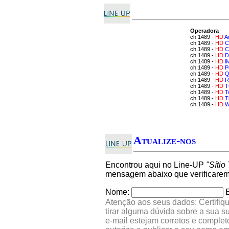
Operadora
ch 1489 -
HD
A
ch 1489 -
HD
C
ch 1489 -
HD
C
ch 1489 -
HD
D
ch 1489 -
HD
i
ch 1489 -
HD
P
ch 1489 -
HD
Q
ch 1489 -
HD
R
ch 1489 -
HD
T
ch 1489 -
HD
T
ch 1489 -
HD
T
ch 1489 -
HD
W
Atualize-nos
Encontrou aqui no Line-UP
"Sítio
mensagem abaixo que verificarem
Nome:
Atenção aos seus dados: Certifiqu
tirar alguma dúvida sobre a sua 
e-mail estejam corretos e comple