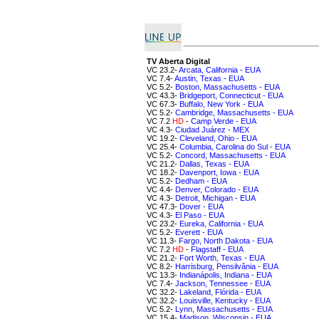
TV Aberta Digital
VC 23.2-
Arcata, California - EUA
VC 7.4-
Austin, Texas - EUA
VC 5.2-
Boston, Massachusetts - EUA
VC 43.3-
Bridgeport, Connecticut - EUA
VC 67.3-
Buffalo, New York - EUA
VC 5.2-
Cambridge, Massachusetts - EUA
VC 7.2
HD
-
Camp Verde - EUA
VC 4.3-
Ciudad Juárez - MEX
VC 19.2-
Cleveland, Ohio - EUA
VC 25.4-
Columbia, Carolina do Sul - EUA
VC 5.2-
Concord, Massachusetts - EUA
VC 21.2-
Dallas, Texas - EUA
VC 18.2-
Davenport, Iowa - EUA
VC 5.2-
Dedham - EUA
VC 4.4-
Denver, Colorado - EUA
VC 4.3-
Detroit, Michigan - EUA
VC 47.3-
Dover - EUA
VC 4.3-
El Paso - EUA
VC 23.2-
Eureka, California - EUA
VC 5.2-
Everett - EUA
VC 11.3-
Fargo, North Dakota - EUA
VC 7.2
HD
-
Flagstaff - EUA
VC 21.2-
Fort Worth, Texas - EUA
VC 8.2-
Harrisburg, Pensilvânia - EUA
VC 13.3-
Indianápolis, Indiana - EUA
VC 7.4-
Jackson, Tennessee - EUA
VC 32.2-
Lakeland, Flórida - EUA
VC 32.2-
Louisville, Kentucky - EUA
VC 5.2-
Lynn, Massachusetts - EUA
VC 15.4-
Madison, Wisconsin - EUA