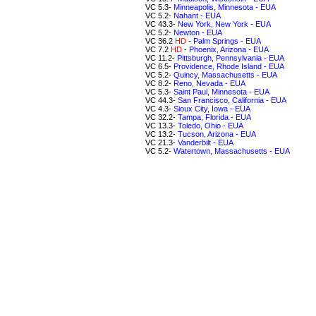
VC 5.3-
Minneapolis, Minnesota - EUA
VC 5.2-
Nahant - EUA
VC 43.3-
New York, New York - EUA
VC 5.2-
Newton - EUA
VC 36.2
HD
-
Palm Springs - EUA
VC 7.2
HD
-
Phoenix, Arizona - EUA
VC 11.2-
Pittsburgh, Pennsylvania - EUA
VC 6.5-
Providence, Rhode Island - EUA
VC 5.2-
Quincy, Massachusetts - EUA
VC 8.2-
Reno, Nevada - EUA
VC 5.3-
Saint Paul, Minnesota - EUA
VC 44.3-
San Francisco, California - EUA
VC 4.3-
Sioux City, Iowa - EUA
VC 32.2-
Tampa, Florida - EUA
VC 13.3-
Toledo, Ohio - EUA
VC 13.2-
Tucson, Arizona - EUA
VC 21.3-
Vanderbilt - EUA
VC 5.2-
Watertown, Massachusetts - EUA