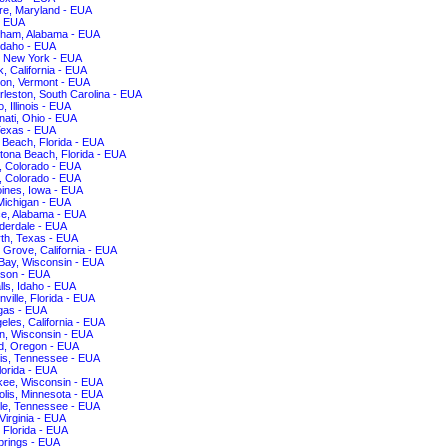
re, Maryland - EUA
- EUA
gham, Alabama - EUA
Idaho - EUA
, New York - EUA
, California - EUA
ton, Vermont - EUA
rleston, South Carolina - EUA
, Illinois - EUA
nati, Ohio - EUA
Texas - EUA
Beach, Florida - EUA
tona Beach, Florida - EUA
, Colorado - EUA
, Colorado - EUA
ines, Iowa - EUA
 Michigan - EUA
ce, Alabama - EUA
derdale - EUA
th, Texas - EUA
Grove, California - EUA
Bay, Wisconsin - EUA
son - EUA
lls, Idaho - EUA
ville, Florida - EUA
gas - EUA
eles, California - EUA
n, Wisconsin - EUA
d, Oregon - EUA
s, Tennessee - EUA
lorida - EUA
kee, Wisconsin - EUA
lis, Minnesota - EUA
lle, Tennessee - EUA
 Virginia - EUA
 Florida - EUA
prings - EUA