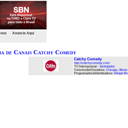
-nos
Anuncie Aqui
ia de Canais Catchy Comedy
Catchy Comedy
http://catchycomedy.com/
TV Internacional -
Variedades
Concessão/Geradora:
Chicago, Illinoi
Programadora/Distribuidora:
Weigel Br