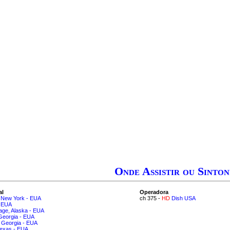
Onde Assistir ou Sinton
al
Operadora
, New York - EUA
ch 375 -
HD
Dish USA
 EUA
age, Alaska - EUA
 Georgia - EUA
, Georgia - EUA
Texas - EUA