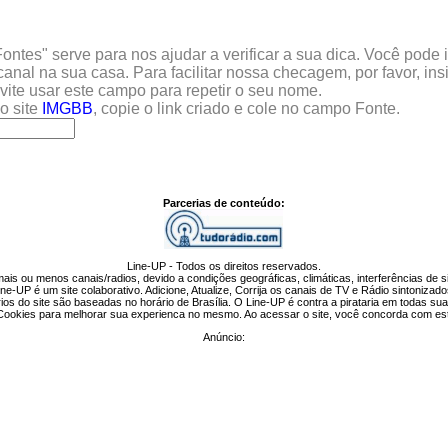
tes" serve para nos ajudar a verificar a sua dica. Você pode in
anal na sua casa. Para facilitar nossa checagem, por favor, ins
evite usar este campo para repetir o seu nome.
o site
IMGBB
, copie o link criado e cole no campo Fonte.
Parcerias de conteúdo:
Line-UP - Todos os direitos reservados.
is ou menos canais/radios, devido a condições geográficas, climáticas, interferências de si
ne-UP é um site colaborativo. Adicione, Atualize, Corrija os canais de TV e Rádio sintonizad
ios do site são baseadas no horário de Brasília. O Line-UP é contra a pirataria em todas su
 Cookies para melhorar sua experienca no mesmo. Ao acessar o site, você concorda com es
Anúncio: