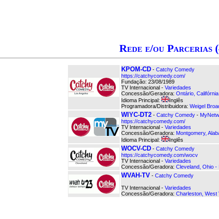
Rede e/ou Parcerias (
KPOM-CD
-
Catchy Comedy
https://catchycomedy.com/
Fundação: 23/08/1989
TV Internacional -
Variedades
Concessão/Geradora:
Ontário, Califórni
Idioma Principal:
Inglês
Programadora/Distribuidora:
Weigel Broa
WIYC-DT2
-
Catchy Comedy
-
MyNetw
https://catchycomedy.com/
TV Internacional -
Variedades
Concessão/Geradora:
Montgomery, Ala
Idioma Principal:
Inglês
WOCV-CD
-
Catchy Comedy
https://catchycomedy.com/wocv
TV Internacional -
Variedades
Concessão/Geradora:
Cleveland, Ohio -
WVAH-TV
-
Catchy Comedy
TV Internacional -
Variedades
Concessão/Geradora:
Charleston, West 