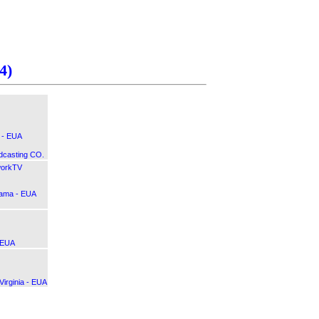
4)
a - EUA
dcasting CO.
orkTV
bama - EUA
 EUA
Virginia - EUA