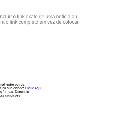
cluir o link exato de uma notícia ou
ira o link completo em vez de colocar
nal, entre outros.
os na sua cidade:
Clique Aqui.
as formas. Denuncie.
tas condições.