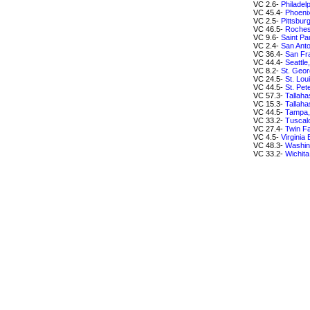
VC 2.6-
Philadel
VC 45.4-
Phoenix
VC 2.5-
Pittsbur
VC 46.5-
Roches
VC 9.6-
Saint Pa
VC 2.4-
San Anto
VC 36.4-
San Fra
VC 44.4-
Seattle
VC 8.2-
St. Geor
VC 24.5-
St. Lou
VC 44.5-
St. Pet
VC 57.3-
Tallaha
VC 15.3-
Tallaha
VC 44.5-
Tampa,
VC 33.2-
Tuscal
VC 27.4-
Twin Fa
VC 4.5-
Virginia
VC 48.3-
Washin
VC 33.2-
Wichit