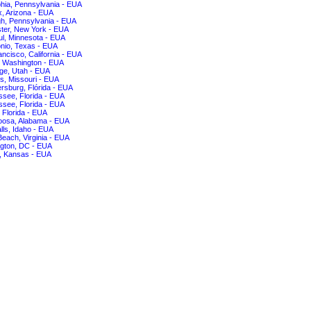
phia, Pennsylvania - EUA
, Arizona - EUA
gh, Pennsylvania - EUA
ter, New York - EUA
ul, Minnesota - EUA
nio, Texas - EUA
ncisco, California - EUA
, Washington - EUA
ge, Utah - EUA
is, Missouri - EUA
ersburg, Flórida - EUA
ssee, Florida - EUA
ssee, Florida - EUA
 Florida - EUA
oosa, Alabama - EUA
lls, Idaho - EUA
 Beach, Virginia - EUA
gton, DC - EUA
a, Kansas - EUA