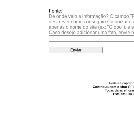
Fonte:
De onde veio a informação? O campo "Fon
descrever como conseguiu sintonizar o c
apenas o nome do site (ex: "Globo"), e 
Caso deseje adicionar uma foto, envie n
Pode-se captar ma
Contribua com o site:
O Li
Todas datas e horár
Este site usa