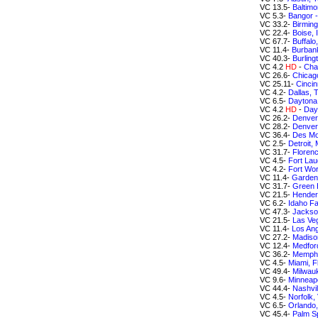
VC 13.5-
Baltimo
VC 5.3-
Bangor 
VC 33.2-
Birmin
VC 22.4-
Boise, 
VC 67.7-
Buffalo
VC 11.4-
Burbank
VC 40.3-
Burling
VC 4.2
HD
-
Cha
VC 26.6-
Chicago
VC 25.11-
Cincin
VC 4.2-
Dallas, 
VC 6.5-
Daytona 
VC 4.2
HD
-
Day
VC 26.2-
Denver
VC 28.2-
Denver
VC 36.4-
Des Mo
VC 2.5-
Detroit,
VC 31.7-
Floren
VC 4.5-
Fort Lau
VC 4.2-
Fort Wor
VC 11.4-
Garden 
VC 31.7-
Green 
VC 21.5-
Hender
VC 6.2-
Idaho Fa
VC 47.3-
Jackson
VC 21.5-
Las Ve
VC 11.4-
Los Ang
VC 27.2-
Madiso
VC 12.4-
Medfor
VC 36.2-
Memphi
VC 4.5-
Miami, F
VC 49.4-
Milwau
VC 9.6-
Minneapo
VC 44.4-
Nashvi
VC 4.5-
Norfolk,
VC 6.5-
Orlando,
VC 45.4-
Palm S