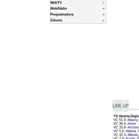
WebTV
WebRádio
Programadora
Gênero
TV Aberta Digit
VC 51.3-
Albany
VC 36.4-
Ames -
VC 33.9-
Anchor
VC 5.5-
Atlanta,
VC 32.3-
Atlanta
VC 7.5-
Austin, 