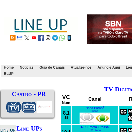
Home
Noticias
Guia de Canais
Atualize-nos
Anuncie Aqui
Leg
BLUP
TV Digit
Castro - PR
VC
Canal
R
Num
Band Paraná
Band
8.1
38
Line-UPs
RPC Ponta Grossa
TV Globo