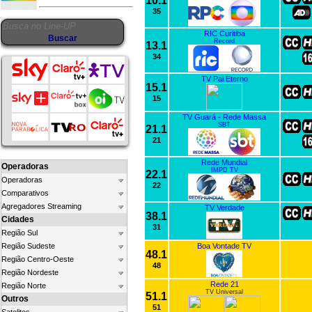
10.1
35
RIC Curitiba
Record
13.1
34
TV Pai Eterno
15.1
15
TV Guará - Rede Massa
SBT
21.1
21
Rede Mundial
Operadoras
IMPD TV
22.1
Operadoras
22
Comparativos
Agregadores Streaming
TV Verdade
38.1
Cidades
31
Região Sul
Região Sudeste
Boa Vontade TV
48.1
Região Centro-Oeste
48
Região Nordeste
Rede 21
Região Norte
TV Universal
51.1
Outros
51