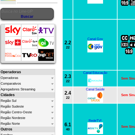
Canal Gov
2.2
22
Operadoras
Canal Educação
2.3
Operadoras
Sem Sin
22
Comparativos
Agregadores Streaming
Canal Saúde
2.4
Cidades
Sem Sin
22
Região Sul
Região Sudeste
Região Centro-Oeste
Região Nordeste
RedeTV!
Região Norte
6.1
Sem Sin
Outros
40