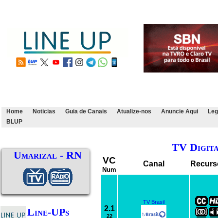
Home
Noticias
Guia de Canais
Atualize-nos
Anuncie Aqui
Leg
BLUP
TV Digit
Umarizal - RN
VC
Canal
Recurs
Num
TV Brasil
2.1
Line-UPs
22