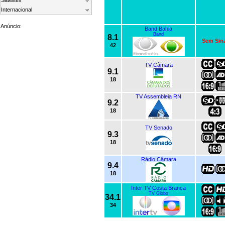
Satelites
Internacional
Anúncio:
Band Bahia
Band
8.1
Sem Sin
42
TV Câmara
9.1
18
TV Assembleia RN
9.2
18
TV Senado
9.3
18
Rádio Câmara
9.4
18
Inter TV Costa Branca
TV Globo
34.1
34