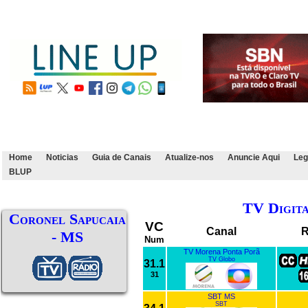
Home
Noticias
Guia de Canais
Atualize-nos
Anuncie Aqui
Leg
BLUP
TV Digit
Coronel Sapucaia
VC
Canal
R
- MS
Num
TV Morena Ponta Porã
TV Globo
31.1
31
SBT MS
SBT