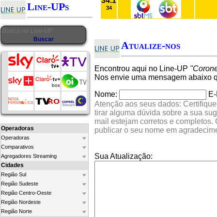
34.1
Line-UPs
34
Atualize-nos
Encontrou aqui no Line-UP
"Corone
Nos envie uma mensagem abaixo qu
Nome:
E-
Atenção aos seus dados: Certifique
tirar alguma dúvida sobre a sua su
mail estejam corretos e completos.
Operadoras
publicar o seu nome em agradecim
Operadoras
Comparativos
Sua Atualização:
Agregadores Streaming
Cidades
Região Sul
Região Sudeste
Região Centro-Oeste
Região Nordeste
Região Norte