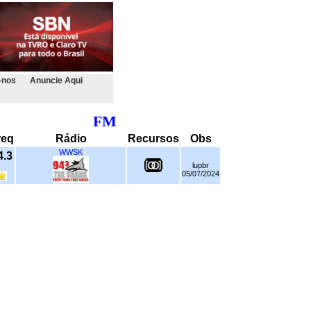
-nos
Anuncie Aqui
FM
req
Rádio
Recursos
Obs
WWSK
4.3
lupbr
05/07/2024