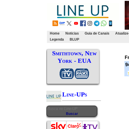
Home
Noticias
Guia de Canais
Atualize
Legenda
BLUP
Smithtown, New
F
York - EUA
9
Line-UPs