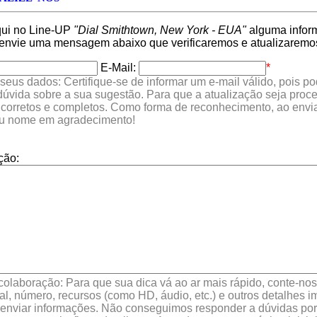
qui no Line-UP
"Dial Smithtown, New York - EUA"
alguma inform
 envie uma mensagem abaixo que verificaremos e atualizaremo
E-Mail:
*
seus dados: Certifique-se de informar um e-mail válido, pois p
 dúvida sobre a sua sugestão. Para que a atualização seja proc
 corretos e completos. Como forma de reconhecimento, ao envia
eu nome em agradecimento!
ção:
colaboração: Para que sua dica vá ao ar mais rápido, conte-nos 
l, número, recursos (como HD, áudio, etc.) e outros detalhes im
enviar informações. Não conseguimos responder a dúvidas por 