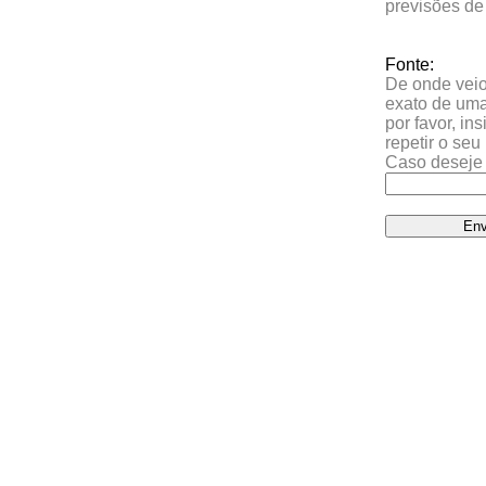
previsões de
Fonte:
De onde veio 
exato de uma
por favor, in
repetir o se
Caso deseje 