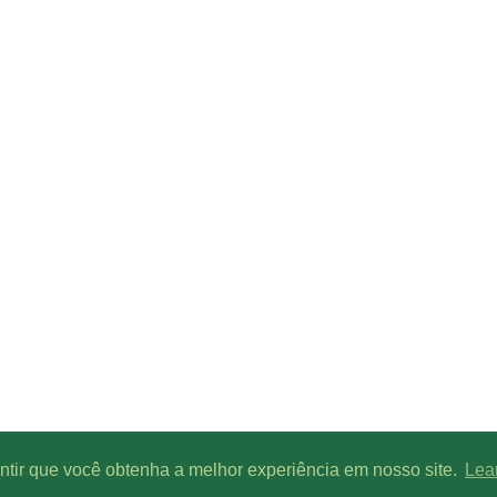
antir que você obtenha a melhor experiência em nosso site.
Lea