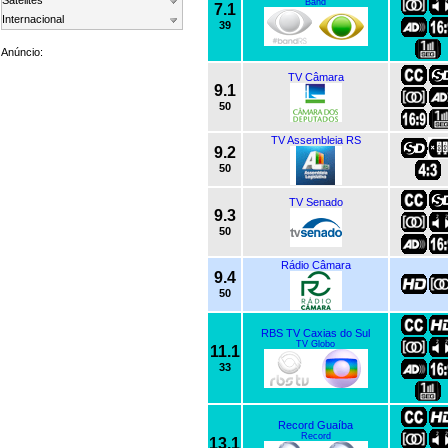
Satelites
Band
7.1
Internacional
39
Anúncio:
TV Câmara
9.1
50
TV Assembleia RS
9.2
50
TV Senado
9.3
50
Rádio Câmara
9.4
50
RBS TV Caxias do Sul
TV Globo
11.1
33
Record Guaíba
Record
13.1