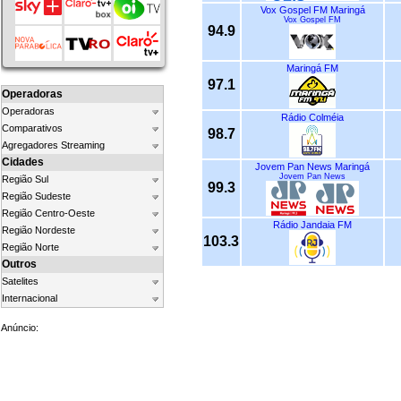
Vox Gospel FM Maringá
Vox Gospel FM
94.9
Maringá FM
97.1
Operadoras
Operadoras
Rádio Colméia
Comparativos
98.7
Agregadores Streaming
Cidades
Jovem Pan News Maringá
Jovem Pan News
Região Sul
99.3
Região Sudeste
Região Centro-Oeste
Rádio Jandaia FM
Região Nordeste
103.3
Região Norte
Outros
Satelites
Internacional
Anúncio: