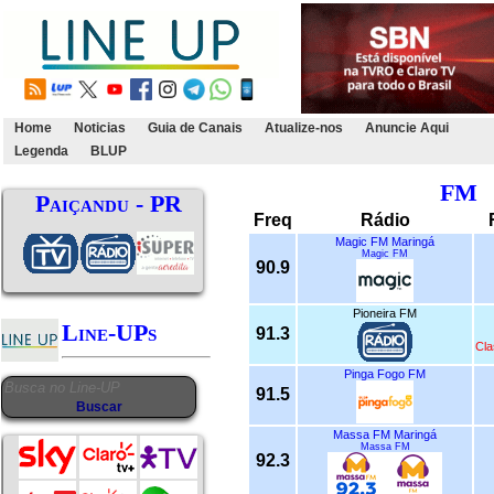
Home
Noticias
Guia de Canais
Atualize-nos
Anuncie Aqui
Legenda
BLUP
FM
Paiçandu - PR
Freq
Rádio
Magic FM Maringá
Magic FM
90.9
Pioneira FM
Line-UPs
91.3
Cla
Pinga Fogo FM
91.5
Massa FM Maringá
Massa FM
92.3