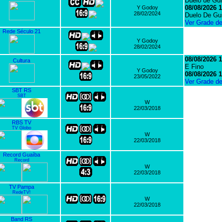
Duelo de Gui
08/08/2026 1
Y Godoy
28/02/2024
Duelo De Gui
Ver Grade d
Rede Século 21
Y Godoy
28/02/2024
08/08/2026 1
Cultura
E Fino
Y Godoy
08/08/2026 1
23/05/2022
Ver Grade d
SBT RS
SBT
W
22/03/2018
RBS TV
TV Globo
W
22/03/2018
Record Guaíba
Record
W
22/03/2018
TV Pampa
RedeTV!
W
22/03/2018
Band RS