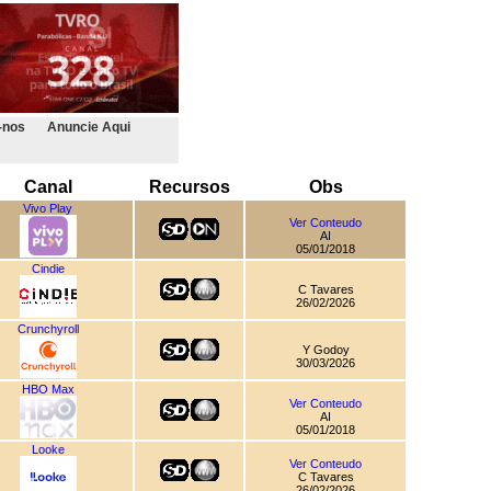
-nos
Anuncie Aqui
Canal
Recursos
Obs
Vivo Play
Ver Conteudo
AI
05/01/2018
Cindie
C Tavares
26/02/2026
Crunchyroll
Y Godoy
30/03/2026
HBO Max
Ver Conteudo
AI
05/01/2018
Looke
Ver Conteudo
C Tavares
26/02/2026