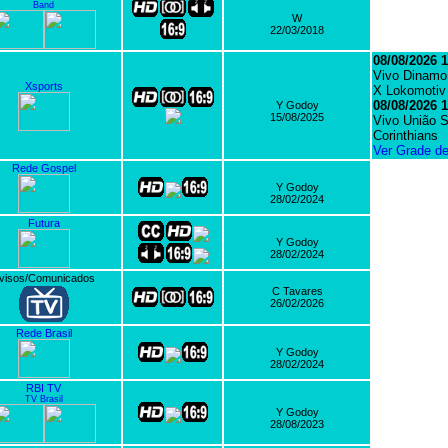
Band
W
22/03/2018
08/08/2026 1
Vivo Dinamo
Xsports
X Lokomoti
08/08/2026 1
Y Godoy
15/08/2025
Vivo União 
Corinthians
Ver Grade d
Rede Gospel
Y Godoy
28/02/2024
Futura
Y Godoy
28/02/2024
visos/Comunicados
C Tavares
26/02/2026
Rede Brasil
Y Godoy
28/02/2024
RBI TV
TV Brasil
Y Godoy
28/08/2023