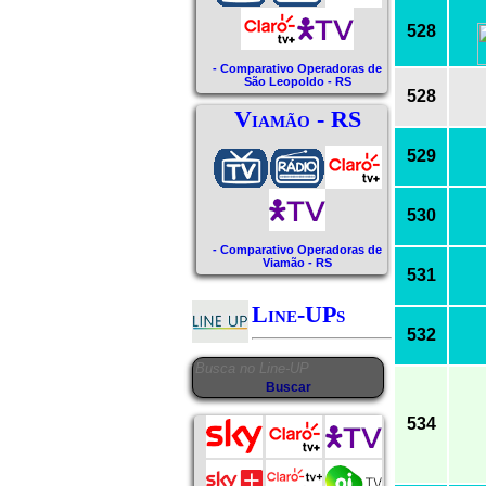
528
- Comparativo Operadoras de
São Leopoldo - RS
528
Viamão - RS
529
530
- Comparativo Operadoras de
Viamão - RS
531
Line-UPs
532
534