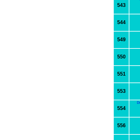
543
544
549
550
551
553
D
554
556