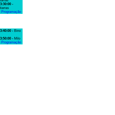
tarras
3:30:00 -
tarras
e Programação
3:40:00 -
Bino
3:50:00 -
Milo
e Programação