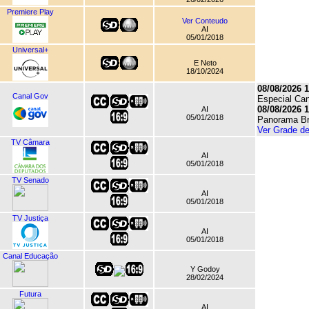
Premiere Play
Ver Conteudo
AI
05/01/2018
Universal+
E Neto
18/10/2024
08/08/2026 1
Canal Gov
Especial Ca
08/08/2026 1
AI
05/01/2018
Panorama Br
Ver Grade d
TV Câmara
AI
05/01/2018
TV Senado
AI
05/01/2018
TV Justiça
AI
05/01/2018
Canal Educação
Y Godoy
28/02/2024
Futura
AI