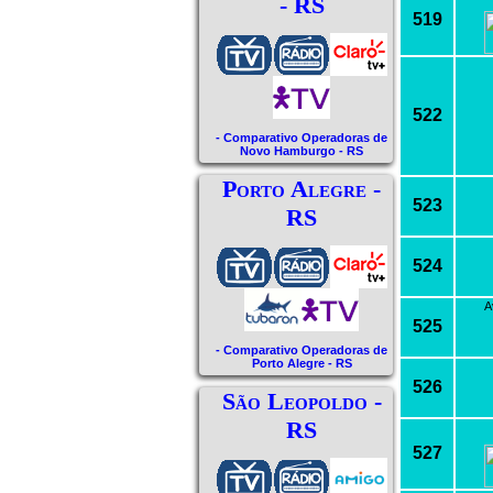
- RS
519
522
- Comparativo Operadoras de
Novo Hamburgo - RS
Porto Alegre -
523
RS
524
A
525
- Comparativo Operadoras de
Porto Alegre - RS
526
São Leopoldo -
RS
527