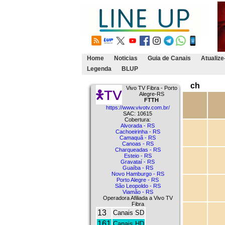
Home
Noticias
Guia de Canais
Atualize
Legenda
BLUP
ch
Vivo TV Fibra - Porto
Alegre-RS
FTTH
https://www.vivotv.com.br/
SAC: 10615
Cobertura:
Alvorada - RS
Cachoeirinha - RS
Camaquã - RS
Canoas - RS
Charqueadas - RS
Esteio - RS
Gravataí - RS
Guaíba - RS
Novo Hamburgo - RS
Porto Alegre - RS
São Leopoldo - RS
Viamão - RS
Operadora Afiliada a Vivo TV
Fibra
13
Canais SD
161
Canais HD