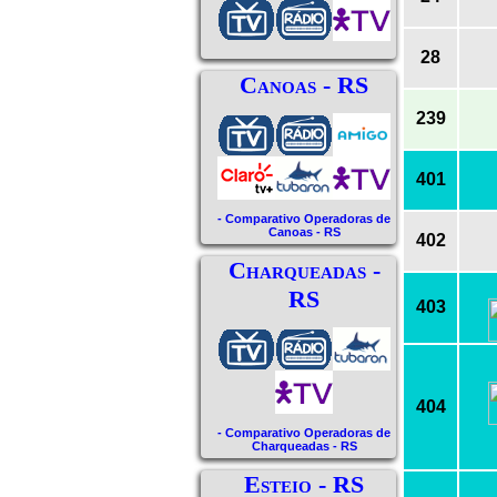
28
Canoas - RS
239
401
- Comparativo Operadoras de
Canoas - RS
402
Charqueadas -
RS
403
404
- Comparativo Operadoras de
Charqueadas - RS
Esteio - RS