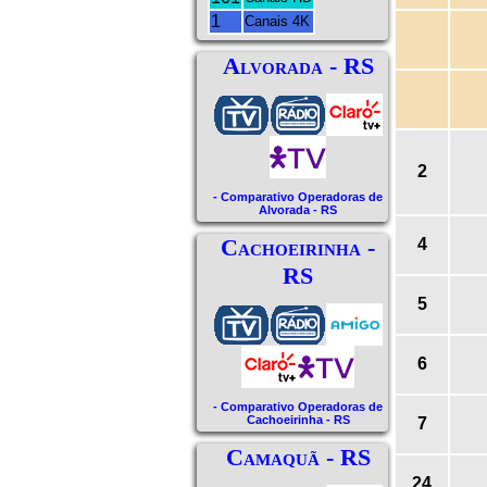
1
Canais 4K
Alvorada - RS
2
- Comparativo Operadoras de
Alvorada - RS
Cachoeirinha -
4
RS
5
6
- Comparativo Operadoras de
Cachoeirinha - RS
7
Camaquã - RS
24