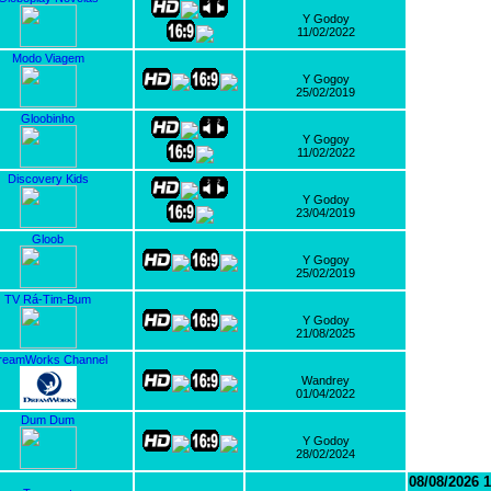
Y Godoy
11/02/2022
Modo Viagem
Y Gogoy
25/02/2019
Gloobinho
Y Gogoy
11/02/2022
Discovery Kids
Y Godoy
23/04/2019
Gloob
Y Gogoy
25/02/2019
TV Rá-Tim-Bum
Y Godoy
21/08/2025
reamWorks Channel
Wandrey
01/04/2022
Dum Dum
Y Godoy
28/02/2024
08/08/2026 1