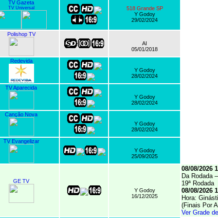
TV Gazeta
TV Universal
518 Grande SP
Y Godoy
29/02/2024
Polishop TV
AI
05/01/2018
Redevida
Y Godoy
28/02/2024
TV Aparecida
Y Godoy
28/02/2024
Canção Nova
Y Godoy
28/02/2024
TV Evangelizar
Y Godoy
25/09/2025
08/08/2026 1
Da Rodada – 
GE TV
19ª Rodada
08/08/2026 1
Y Godoy
16/12/2025
Hora: Ginásti
(Finais Por 
Ver Grade d