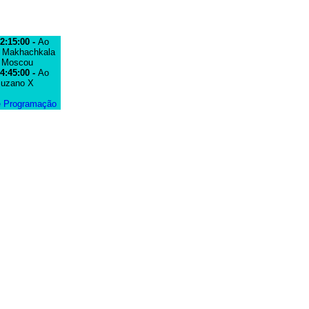
2:15:00 -
Ao
 Makhachkala
v Moscou
4:45:00 -
Ao
Suzano X
e Programação