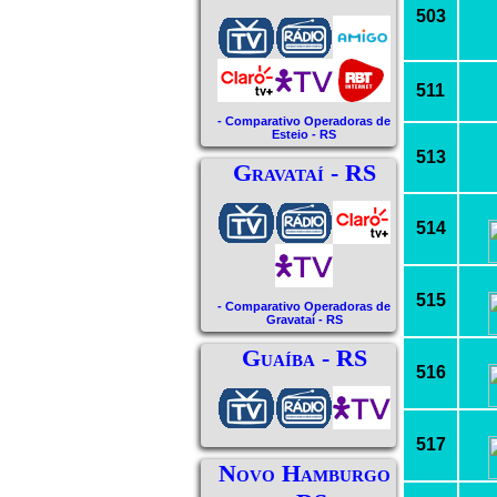
503
511
- Comparativo Operadoras de
Esteio - RS
513
Gravataí - RS
514
515
- Comparativo Operadoras de
Gravataí - RS
Guaíba - RS
516
517
Novo Hamburgo