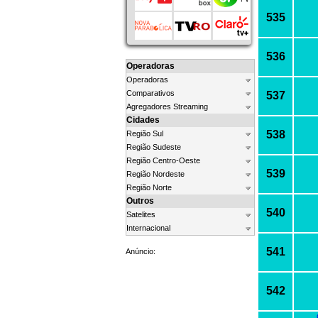
535
536
Operadoras
Operadoras
Comparativos
537
Agregadores Streaming
Cidades
538
Região Sul
Região Sudeste
Região Centro-Oeste
539
Região Nordeste
Região Norte
Outros
540
Satelites
Internacional
541
Anúncio:
542