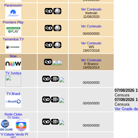
Paramount+
Ver Conteudo
thebrain
11/08/2020
Premiere Play
Ver Conteudo
00/00/0000
Tamanduá TV
Ver Conteudo
WS
19/07/2018
Now
Ver Conteudo
R Branco
19/05/2014
TV Justiça
00/00/0000
07/08/2026 1
TV Brasil
Censura
07/08/2026 1
00/00/0000
Censura
Ver Grade d
Rede Clube
TV Globo
00/00/0000
TV Cidade Verde PI
SBT