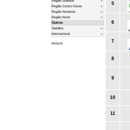
Região Sudeste
5
Região Centro-Oeste
Região Nordeste
Região Norte
6
Outros
Satelites
Internacional
7
Anúncio:
8
9
10
11