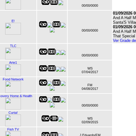
00/00/0000
01/09/2026 0
And A Half M
E!
Santa'S Vill
01/09/2026 0
00/00/0000
And A Half M
That Special
Ver Grade d
TLC
00/00/0000
Arte1
WS
07/04/2017
Food Network
FM
04/08/2017
covery Home & Health
00/00/0000
Curta!
WS
02/09/2015
Fish TV
J Eduardo/FM