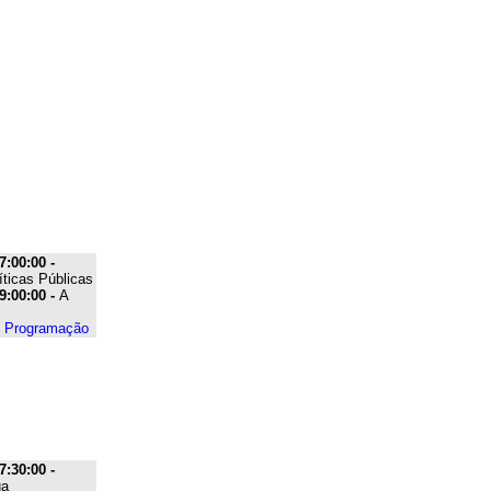
7:00:00 -
íticas Públicas
9:00:00 -
A
l
e Programação
7:30:00 -
ua