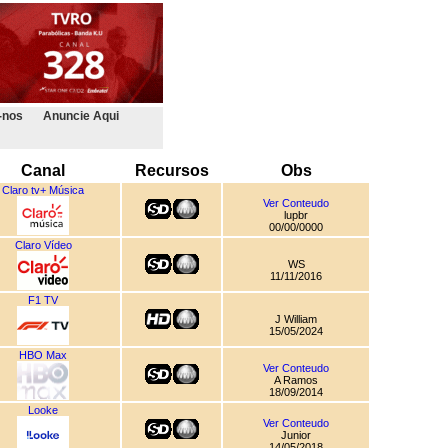
-nos
Anuncie Aqui
Canal
Recursos
Obs
Claro tv+ Música
Ver Conteudo
lupbr
00/00/0000
Claro Vídeo
WS
11/11/2016
F1 TV
J William
15/05/2024
HBO Max
Ver Conteudo
A Ramos
18/09/2014
Looke
Ver Conteudo
Junior
14/05/2018