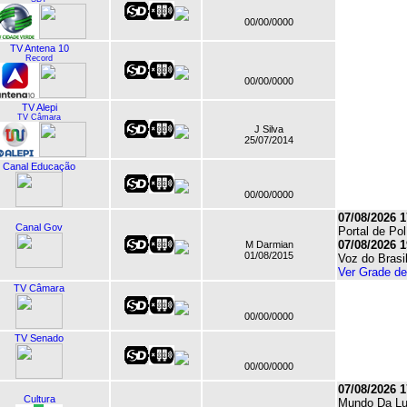
00/00/0000
TV Antena 10
Record
00/00/0000
TV Alepi
TV Câmara
J Silva
25/07/2014
Canal Educação
00/00/0000
07/08/2026 1
Canal Gov
Portal de Pol
07/08/2026 1
M Darmian
01/08/2015
Voz do Brasi
Ver Grade d
TV Câmara
00/00/0000
TV Senado
00/00/0000
07/08/2026 1
Cultura
Mundo Da L