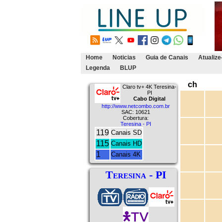
Home
Noticias
Guia de Canais
Atualize
Legenda
BLUP
ch
Claro tv+ 4K Teresina-
PI
Cabo Digital
http://www.netcombo.com.br
SAC: 10621
Cobertura:
Teresina - PI
119
Canais SD
115
Canais HD
1
Canais 4K
Teresina - PI