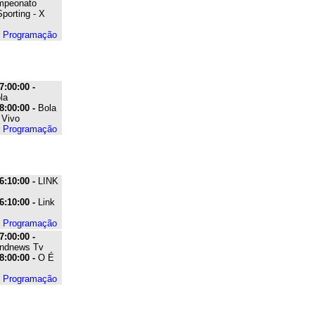
ampeonato
porting - X
e Programação
7:00:00 -
la
8:00:00 -
Bola
 Vivo
e Programação
6:10:00 -
LINK
6:10:00 -
Link
e Programação
7:00:00 -
ndnews Tv
8:00:00 -
O É
e Programação