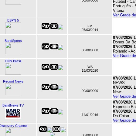
00/00/0000
Futebol - C
Português - S
Vitória
Ver Grade d
ESPN 5
FM
07/03/2014
07/08/2026 1
BandSports
Donos Da Bo
07/08/2026 1
00/00/0000
Rolando - Ao
Ver Grade d
CNN Brasil
WS
15/03/2020
07/08/2026 1
Record News
NEWS
07/08/2026 1
00/00/0000
News
Ver Grade d
07/08/2026 1
BandNews TV
Expresso Ba
07/08/2026 1
14/01/2016
Da Coisa
Ver Grade d
Discovery Channel
00/00/0000