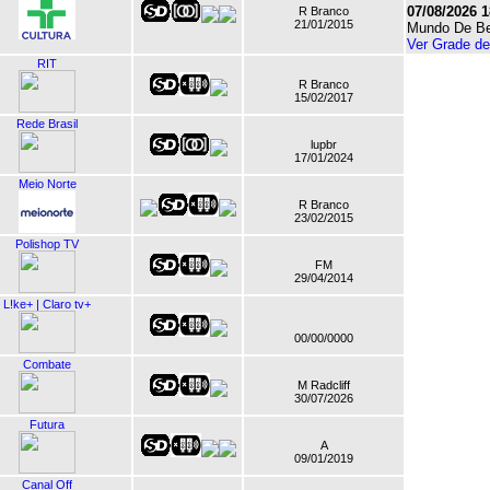
07/08/2026 1
R Branco
21/01/2015
Mundo De B
Ver Grade d
RIT
R Branco
15/02/2017
Rede Brasil
lupbr
17/01/2024
Meio Norte
R Branco
23/02/2015
Polishop TV
FM
29/04/2014
L!ke+ | Claro tv+
00/00/0000
Combate
M Radcliff
30/07/2026
Futura
A
09/01/2019
Canal Off