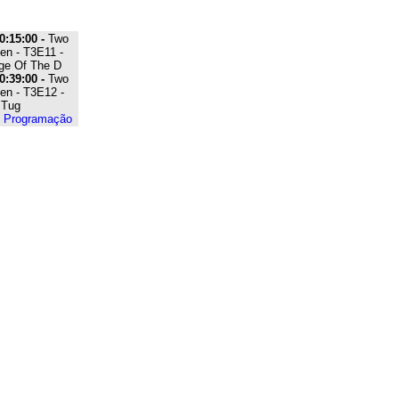
0:15:00 -
Two
en - T3E11 -
age Of The D
0:39:00 -
Two
en - T3E12 -
 Tug
e Programação