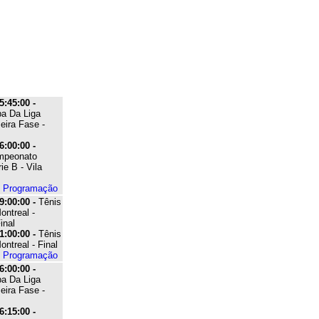
5:45:00 -
pa Da Liga
eira Fase -
6:00:00 -
ampeonato
ie B - Vila
e Programação
9:00:00 -
Tênis
ontreal -
inal
1:00:00 -
Tênis
ontreal - Final
e Programação
6:00:00 -
pa Da Liga
eira Fase -
6:15:00 -