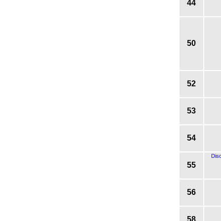
44
50
52
53
54
Dis
55
56
58