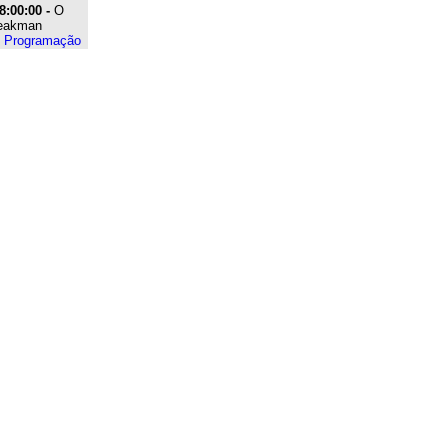
8:00:00 -
O
eakman
e Programação