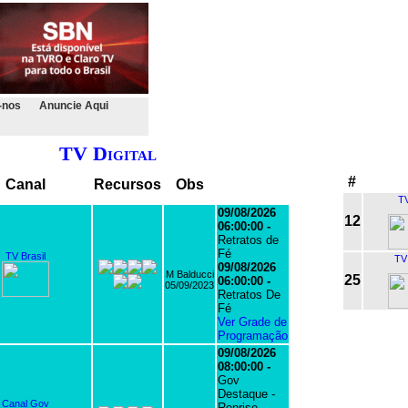
-nos
Anuncie Aqui
TV Digital
#
Canal
Recursos
Obs
TV
09/08/2026
12
06:00:00 -
Retratos de
Fé
TV Brasil
TV
09/08/2026
M Balducci
25
06:00:00 -
05/09/2023
Retratos De
Fé
Ver Grade de
Programação
09/08/2026
08:00:00 -
Gov
Destaque -
Canal Gov
Reprise