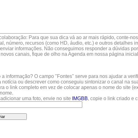
colaboração: Para que sua dica vá ao ar mais rápido, conte-nos 
l, número, recursos (como HD, áudio, etc.) e outros detalhes im
enviar informações. Não conseguimos responder a dúvidas por 
 novos canais, fique de olho na Agenda em nossa página inicial
a informação? O campo "Fontes" serve para nos ajudar a verific
 notícia ou descrever como conseguiu sintonizar o canal na sua
sira o link completo em vez de colocar apenas o nome do site (e
u nome.
adicionar uma foto, envie no site
IMGBB
, copie o link criado e