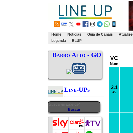
Home
Noticias
Guia de Canais
Atualize
Legenda
BLUP
Barro Alto - GO
VC
Num
2.1
Line-UPs
45