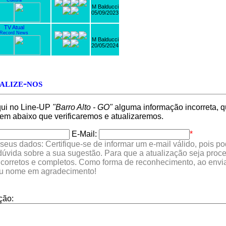
Cultura
M Balducci
05/09/2023
TV Atual
Record News
M Balducci
20/05/2024
alize-nos
qui no Line-UP
"Barro Alto - GO"
alguma informação incorreta, q
 abaixo que verificaremos e atualizaremos.
E-Mail:
*
seus dados: Certifique-se de informar um e-mail válido, pois p
 dúvida sobre a sua sugestão. Para que a atualização seja proc
 corretos e completos. Como forma de reconhecimento, ao envia
eu nome em agradecimento!
ção: