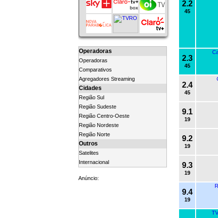
2.2
45
Operadoras
Ca
2.3
Operadoras
45
Comparativos
Agregadores Streaming
2.4
Cidades
45
Região Sul
Região Sudeste
9.1
Região Centro-Oeste
19
Região Nordeste
Região Norte
9.2
Outros
19
Satelites
Internacional
9.3
19
Anúncio:
R
9.4
19
TV