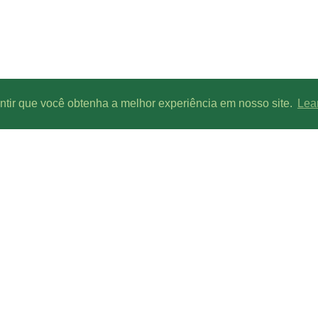
antir que você obtenha a melhor experiência em nosso site.
Lea
Parcerias de conteúdo:
Line-UP - Todos os direitos reservados.
is ou menos canais/radios, devido a condições geográficas, climáticas, interferências de si
ne-UP é um site colaborativo. Adicione, Atualize, Corrija os canais de TV e Rádio sintonizad
ios do site são baseadas no horário de Brasília. O Line-UP é contra a pirataria em todas su