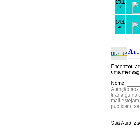
13.1
38
14.1
48
Atu
Encontrou a
uma mensagem
Nome:
Atenção aos 
tirar alguma
mail estejam
publicar o s
Sua Atualiza