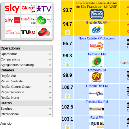
Universidade Federal do Vale
do São Francisco - UNIVASF
A
93.7
C
Grande Rio AM
94.7
A
C
Nova Cidade FM Juazeiro
95.7
C
Operadoras
Operadoras
Petrolina FM
98.3
Comparativos
Class
Agregadores Streaming
TransRio FM
Cidades
99.9
Região Sul
C
Região Sudeste
Grande Rio FM
100.7
Região Centro-Oeste
Região Nordeste
C
Região Norte
Tropical Sat FM
Outros
102.5
Satelites
C
Internacional
Rural FM
103.1
Anúncio:
C