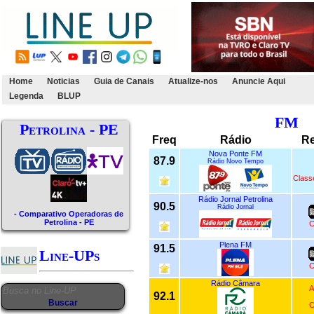
Home
Noticias
Guia de Canais
Atualize-nos
Anuncie Aqui
Legenda
BLUP
FM
Petrolina - PE
Freq
Rádio
R
Nova Ponte FM
87.9
Rádio Novo Tempo
Class
Rádio Jornal Petrolina
90.5
Rádio Jornal
- Comparativo Operadoras de
Petrolina - PE
C
Plena FM
91.5
Line-UPs
C
Rádio Câmara
A
92.1
C