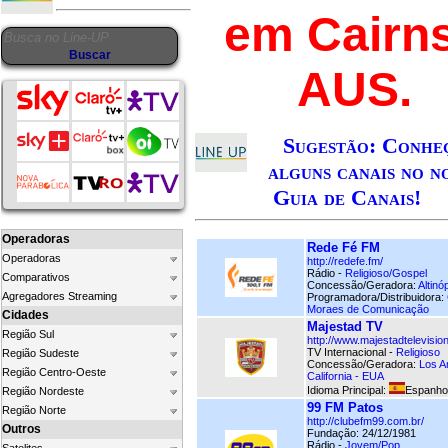
em Cairns
AUS.
Sugestão: Conhe
alguns canais no n
Guia de Canais!
Operadoras
Rede Fé FM
Operadoras
http://redefe.fm/
Rádio -
Religioso/Gospel
Comparativos
Concessão/Geradora:
Altinó
Agregadores Streaming
Programadora/Distribuidora:
Moraes de Comunicação
Cidades
Majestad TV
Região Sul
http://www.majestadtelevisio
TV Internacional -
Religioso
Região Sudeste
Concessão/Geradora:
Los A
Região Centro-Oeste
California - EUA
Idioma Principal:
Espanho
Região Nordeste
99 FM Patos
Região Norte
http://clubefm99.com.br/
Outros
Fundação: 24/12/1981
Rádio -
Jovem/Pop