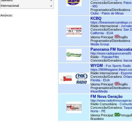
Satelites
Concessão/Geradora:
Patos
Internacional
- MG
Programadora/Distribuidora:
Clube - Patos de Minas
Anúncio:
KCBQ
https://theanswersandiego.
Rádio Internacional -
Jornali
Concessão/Geradora:
San D
California - EUA
Idioma Principal:
Inglês
Programadora/Distribuidora:
Media Group
Panorama FM Itacoatia
http://www.radiopanorama95
Rádio -
Popular/Hits
Concessão/Geradora:
Itacoa
WYGM
-
Fox Sports Radio
https://969thegame.iheart.co
Rádio Internacional -
Esport
Concessão/Geradora:
Orlan
Florida - EUA
Idioma Principal:
Inglês
Programadora/Distribuidora:
iHeartMedia
FM Nova Geração
http://www.radiofmnovagera
Rádio Comunitária -
Comunit
Concessão/Geradora:
Taqua
Norte - PE
Idioma Principal:
Portugu
Brasileiro