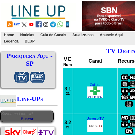
Home
Noticias
Guia de Canais
Atualize-nos
Anuncie Aqui
Legenda
BLUP
TV Digit
Pariquera Açu -
VC
Canal
Recurs
SP
Num
Cultura
3.1
21
Line-UPs
Univesp TV
3.2
21