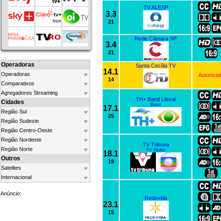
TV ALESP
3.3
21
Rede Câmara SP
3.4
21
Operadoras
Santa Cecília TV
14.1
Operadoras
Autoriza
14
Comparativos
Agregadores Streaming
TH+ Band Litoral
Cidades
Band
17.1
Região Sul
25
Região Sudeste
Região Centro-Oeste
Região Nordeste
TV Tribuna
Região Norte
TV Globo
18.1
Outros
19
Satelites
Internacional
Anúncio:
Redevida
23.1
15