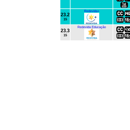
Redevida+
23.2
15
Redevida Educação
23.3
15