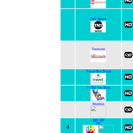
TNT Séries
Tooncast
Travel Box Brazil
TV Rá-Tim-Bum
Woohoo
SBT RP
SBT
4