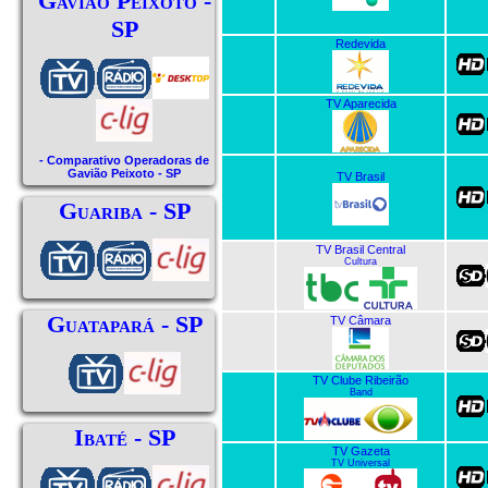
Gavião Peixoto -
SP
Redevida
TV Aparecida
- Comparativo Operadoras de
Gavião Peixoto - SP
TV Brasil
Guariba - SP
TV Brasil Central
Cultura
Guatapará - SP
TV Câmara
TV Clube Ribeirão
Band
Ibaté - SP
TV Gazeta
TV Universal