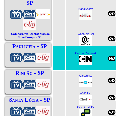
SP
BandSports
Canal do Boi
- Comparativo Operadoras de
Nova Europa - SP
Paulicéia - SP
Cartoon Network
Rincão - SP
Cartoonito
Chef TV+
Santa Lúcia - SP
CineBrasil TV