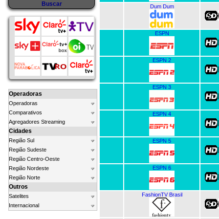
Dum Dum
ESPN
ESPN 2
ESPN 3
Operadoras
Operadoras
Comparativos
ESPN 4
Agregadores Streaming
Cidades
Região Sul
ESPN 5
Região Sudeste
Região Centro-Oeste
ESPN 6
Região Nordeste
Região Norte
Outros
FashionTV Brasil
Satelites
Internacional