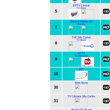
EPTV Central
TV Globo
5
Record Interior SP
Record
7
TVE São Carlos
TV Brasil
8
RFTV
TV Universal
9
RIT
10
Meio Norte
30
TV Câmara São Carlos
31
Rede UTV Brasil