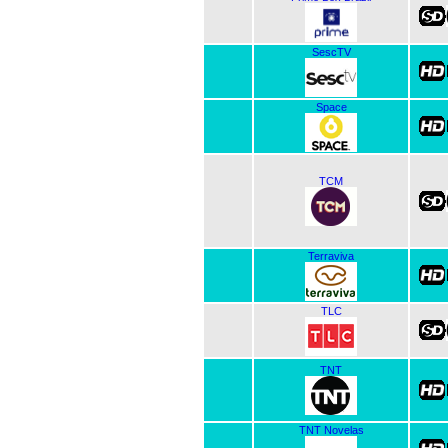
SescTV
Space
TCM
Terraviva
TLC
TNT
TNT Novelas