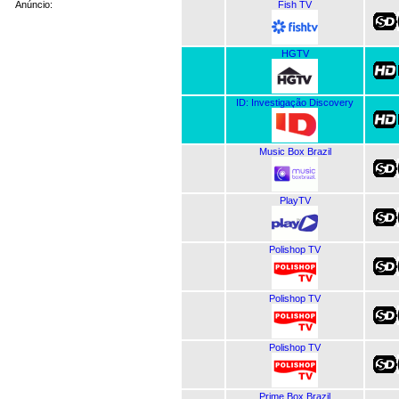
Fish TV
Anúncio:
HGTV
ID: Investigação Discovery
Music Box Brazil
PlayTV
Polishop TV
Polishop TV
Polishop TV
Prime Box Brazil