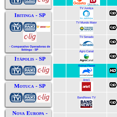
TV Justiça
Ibitinga - SP
TV Mundo Maior
TV Senado
- Comparativo Operadoras de
Ibitinga - SP
Agro Canal
Itápolis - SP
Animal Planet
Arte1
Motuca - SP
BandNews TV
Nova Europa -