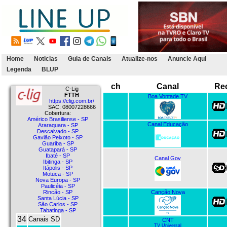
Home
Noticias
Guia de Canais
Atualize-nos
Anuncie Aqui
Legenda
BLUP
ch
Canal
Re
C-Lig
FTTH
Boa Vontade TV
https://clig.com.br/
SAC: 08007228666
Cobertura:
Américo Brasiliense - SP
Canal Educação
Araraquara - SP
Descalvado - SP
Gavião Peixoto - SP
Guariba - SP
Guatapará - SP
Ibaté - SP
Canal Gov
Ibitinga - SP
Itápolis - SP
Motuca - SP
Nova Europa - SP
Paulicéia - SP
Canção Nova
Rincão - SP
Santa Lúcia - SP
São Carlos - SP
Tabatinga - SP
34
Canais SD
CNT
TV Universal