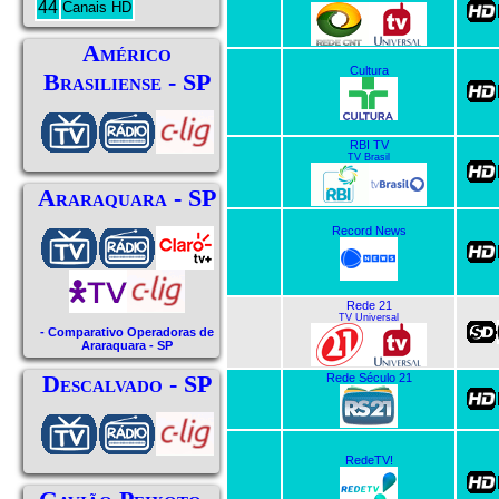
44
Canais HD
Américo
Cultura
Brasiliense - SP
RBI TV
TV Brasil
Araraquara - SP
Record News
Rede 21
TV Universal
- Comparativo Operadoras de
Araraquara - SP
Descalvado - SP
Rede Século 21
RedeTV!