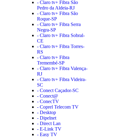
- Claro tv+ Fibra São
Pedro da Aldeia-RJ
- Claro tv+ Fibra São
Roque-SP
- Claro tv+ Fibra Serra
Negra-SP
- Claro tv+ Fibra Sobral-
CE
- Claro tv+ Fibra Torres-
RS
- Claro tv+ Fibra
Tremembé-SP
- Claro tv+ Fibra Valença-
RJ
- Claro tv+ Fibra Videira-
SC
- Conect Caçador-SC
- Conect@
- ConecTV
- Coprel Telecom TV
- Desktop
- Dipelnet
- Direct Lan
- E-Link TV
- Easy TV