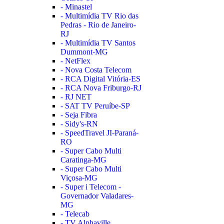
- Minastel
- Multimídia TV Rio das
Pedras - Rio de Janeiro-
RJ
- Multimídia TV Santos
Dummont-MG
- NetFlex
- Nova Costa Telecom
- RCA Digital Vitória-ES
- RCA Nova Friburgo-RJ
- RJ NET
- SAT TV Peruíbe-SP
- Seja Fibra
- Sidy's-RN
- SpeedTravel JI-Paraná-
RO
- Super Cabo Multi
Caratinga-MG
- Super Cabo Multi
Viçosa-MG
- Super i Telecom -
Governador Valadares-
MG
- Telecab
- TV Alphaville