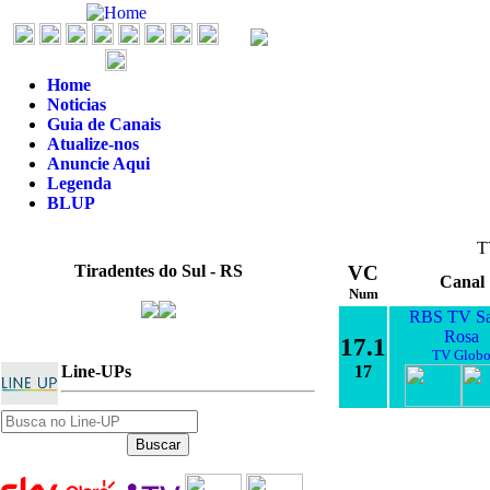
Home
Noticias
Guia de Canais
Atualize-nos
Anuncie Aqui
Legenda
BLUP
T
Tiradentes do Sul - RS
VC
Canal
Num
RBS TV Sa
Rosa
17.1
TV Glob
Line-UPs
17