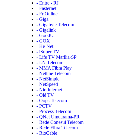
- Entre - RJ
- Fasternet
- FriOnline
- Giga+
- Gigabyte Telecom
- Gigalink
- GoodU
- GOX
- He-Net
- iSuper TV
- Life TV Marília-SP
- LN Telecom
- MMA Fibra Play
- Netline Telecom
- NetSimple
- NetSpeed
- Nio Internet
- Olé TV
- Oops Telecom
- PCTV
- Process Telecom
- QNet Umuarama-PR
- Rede Conesul Telecom
- Rede Fibra Telecom
- RioCable