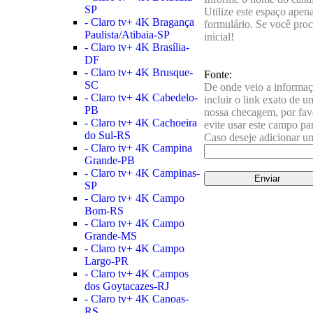
SP
Utilize este espaço apen
- Claro tv+ 4K Bragança
formulário. Se você pro
Paulista/Atibaia-SP
inicial!
- Claro tv+ 4K Brasília-
DF
- Claro tv+ 4K Brusque-
Fonte:
SC
De onde veio a informaç
- Claro tv+ 4K Cabedelo-
incluir o link exato de u
PB
nossa checagem, por favo
- Claro tv+ 4K Cachoeira
evite usar este campo pa
do Sul-RS
Caso deseje adicionar um
- Claro tv+ 4K Campina
Grande-PB
- Claro tv+ 4K Campinas-
SP
- Claro tv+ 4K Campo
Bom-RS
- Claro tv+ 4K Campo
Grande-MS
- Claro tv+ 4K Campo
Largo-PR
- Claro tv+ 4K Campos
dos Goytacazes-RJ
- Claro tv+ 4K Canoas-
RS