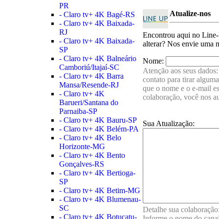
PR
Atualize-nos
- Claro tv+ 4K Bagé-RS
- Claro tv+ 4K Baixada-
RJ
Encontrou aqui no Lin
- Claro tv+ 4K Baixada-
alterar? Nos envie uma 
SP
- Claro tv+ 4K Balneário
Nome:
Camboriú/Itajaí-SC
Atenção aos seus dados: 
- Claro tv+ 4K Barra
contato para tirar algum
Mansa/Resende-RJ
que o nome e o e-mail e
- Claro tv+ 4K
colaboração, você nos a
Barueri/Santana do
Parnaiba-SP
- Claro tv+ 4K Bauru-SP
Sua Atualização:
- Claro tv+ 4K Belém-PA
- Claro tv+ 4K Belo
Horizonte-MG
- Claro tv+ 4K Bento
Gonçalves-RS
- Claro tv+ 4K Bertioga-
SP
- Claro tv+ 4K Betim-MG
- Claro tv+ 4K Blumenau-
SC
Detalhe sua colaboração:
- Claro tv+ 4K Botucatu-
Informe o nome do canal,