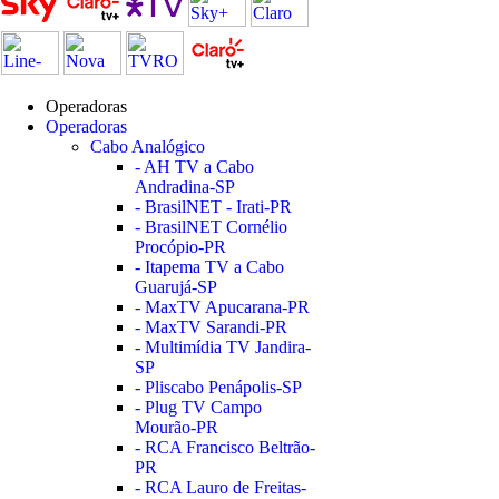
Operadoras
Operadoras
Cabo Analógico
- AH TV a Cabo
Andradina-SP
- BrasilNET - Irati-PR
- BrasilNET Cornélio
Procópio-PR
- Itapema TV a Cabo
Guarujá-SP
- MaxTV Apucarana-PR
- MaxTV Sarandi-PR
- Multimídia TV Jandira-
SP
- Pliscabo Penápolis-SP
- Plug TV Campo
Mourão-PR
- RCA Francisco Beltrão-
PR
- RCA Lauro de Freitas-