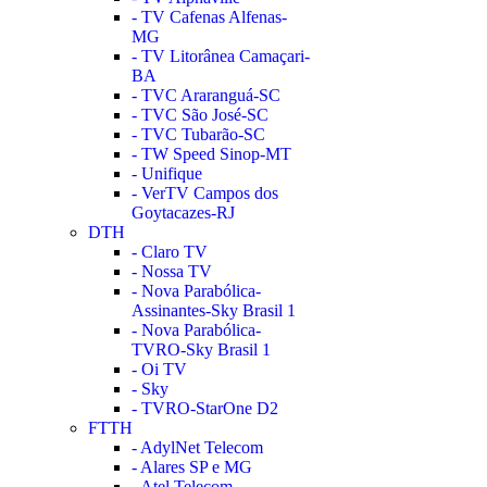
- TV Cafenas Alfenas-
MG
- TV Litorânea Camaçari-
BA
- TVC Araranguá-SC
- TVC São José-SC
- TVC Tubarão-SC
- TW Speed Sinop-MT
- Unifique
- VerTV Campos dos
Goytacazes-RJ
DTH
- Claro TV
- Nossa TV
- Nova Parabólica-
Assinantes-Sky Brasil 1
- Nova Parabólica-
TVRO-Sky Brasil 1
- Oi TV
- Sky
- TVRO-StarOne D2
FTTH
- AdylNet Telecom
- Alares SP e MG
- Atel Telecom