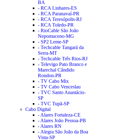
BA
- RCA Linhares-ES
- RCA Paranavaí-PR
- RCA Teresópolis-RJ
- RCA Toledo-PR
- RioCable São João
Nepomuceno-MG
- SP2 Leme-SP
- Techcable Tangará da
Serra-MT
- Techcable Três Rios-RJ
- Televigo Pato Branco e
Marechal Cândido
Rondon-PR
- TV Cabo Mix
- TV Cabo Venceslau
- TVC Santo Anastácio-
SP
- TVC Tupã-SP
Cabo Digital
- Alares Fortaleza-CE
- Alares João Pessoa-PB
- Alares RN
- Alegra São João da Boa
Vista-SP