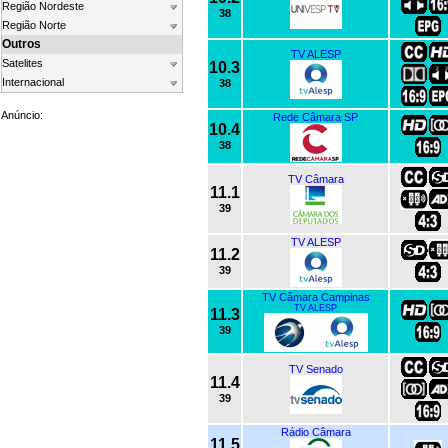
Região Nordeste
38
Região Norte
Outros
TV ALESP
Satelites
10.3
Internacional
38
Anúncio:
Rede Câmara SP
10.4
38
TV Câmara
11.1
39
TV ALESP
11.2
39
TV Câmara Campinas
TV ALESP
11.3
39
TV Senado
11.4
39
Rádio Câmara
11.5