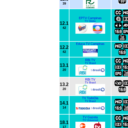
39
EPTV Campinas
TV Globo
12.1
42
Educa TV Campinas
12.2
42
RBI TV
TV Brasil
13.1
20
RBI TV
TV Brasil
13.2
20
TV TodoDia
TV Brasil
14.1
14
TV Gazeta
TV Universal
18.1
17