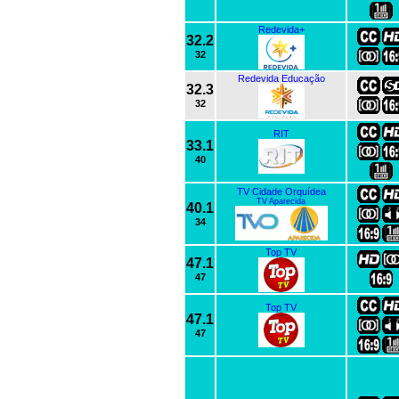
Redevida+
32.2
32
Redevida Educação
32.3
32
RIT
33.1
40
TV Cidade Orquídea
TV Aparecida
40.1
34
Top TV
47.1
47
Top TV
47.1
47