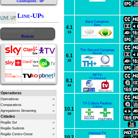
Cosmópolis - SP
Line-UPs
Band Campinas
Band
4.1
16
TH+ Record Campinas
Record
6.1
28
RFTV
TV Universal
8.1
44
Operadoras
Operadoras
TV Cultura Paulista
Comparativos
Cultura
10.1
Agregadores Streaming
38
Cidades
Região Sul
Região Sudeste
Univesp TV
Região Centro-Oeste
10.2