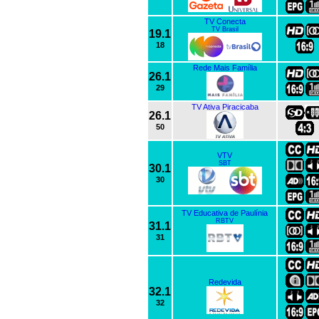
TV Conecta
TV Brasil
19.1
18
Rede Mais Família
26.1
29
TV Ativa Piracicaba
26.1
50
VTV
SBT
30.1
30
TV Educativa de Paulínia
RBTV
31.1
31
Redevida
32.1
32