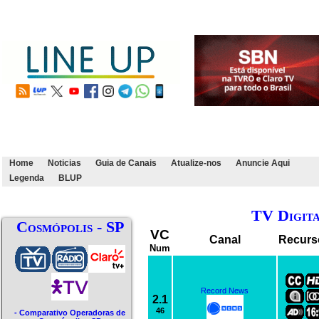
Home
Noticias
Guia de Canais
Atualize-nos
Anuncie Aqui
Legenda
BLUP
TV Digit
Cosmópolis - SP
VC
Canal
Recurs
Num
Record News
2.1
46
- Comparativo Operadoras de