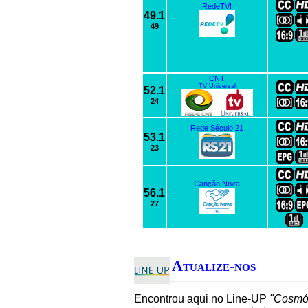
RedeTV!
49.1
49
CNT
TV Universal
52.1
24
Rede Século 21
53.1
23
Canção Nova
56.1
27
Atualize-nos
Encontrou aqui no Line-UP
"Cosmóp