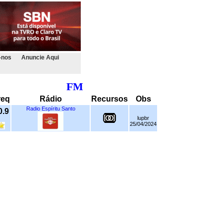
-nos
Anuncie Aqui
FM
req
Rádio
Recursos
Obs
Radio Espíritu Santo
0.9
lupbr
25/04/2024