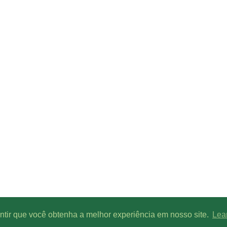
antir que você obtenha a melhor experiência em nosso site.
Lea