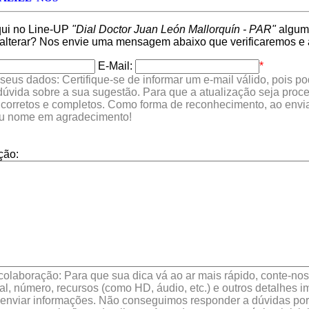
qui no Line-UP
"Dial Doctor Juan León Mallorquín - PAR"
alguma
 alterar? Nos envie uma mensagem abaixo que verificaremos e 
E-Mail:
*
seus dados: Certifique-se de informar um e-mail válido, pois p
 dúvida sobre a sua sugestão. Para que a atualização seja proc
 corretos e completos. Como forma de reconhecimento, ao envia
eu nome em agradecimento!
ção:
colaboração: Para que sua dica vá ao ar mais rápido, conte-nos 
l, número, recursos (como HD, áudio, etc.) e outros detalhes im
enviar informações. Não conseguimos responder a dúvidas por 