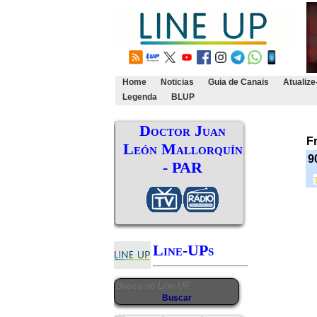
Home
Noticias
Guia de Canais
Atualize
Legenda
BLUP
Doctor Juan
F
León Mallorquín
9
- PAR
Line-UPs