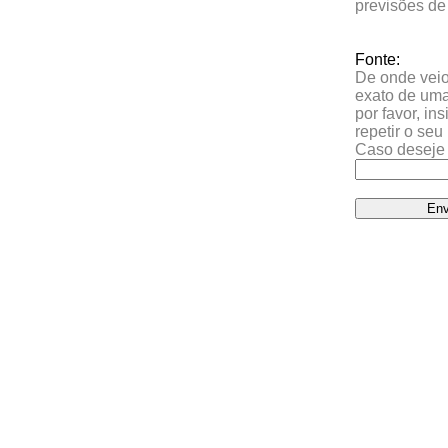
previsões de
Fonte:
De onde veio 
exato de uma
por favor, in
repetir o se
Caso deseje 