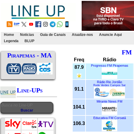
Home
Noticias
Guia de Canais
Atualize-nos
Anuncie Aqui
Legenda
BLUP
FM
Pirapemas - MA
Freq
Rádio
Progresso FM Pirapemas
87.9
Rádio Rio Jordão
Rede Verdes Campos Sat
91.1
Line-UPs
Mirante News FM
104.1
Educativa FM Coroatá
106.3