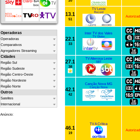
20
TV Leste
Record
13.1
Autoriza
51
Operadoras
Inter TV dos Vales
TV Globo
22.1
Operadoras
33
Comparativos
Agregadores Streaming
Cidades
TV Alterosa Leste
27.1
SBT
Região Sul
38
Região Sudeste
Região Centro-Oeste
Região Nordeste
Canção Nova MG
Região Norte
Canção Nova
42.1
Outros
42
Satelites
Internacional
Anúncio:
TV A Crítica
46.1
Autoriza
19