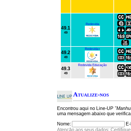
Redevida
49.1
49
Redevida+
49.2
49
Redevida Educação
49.3
49
Atualize-nos
Encontrou aqui no Line-UP
"Manhu
uma mensagem abaixo que verifica
Nome:
E-
Atenção aos seus dados: Certifique