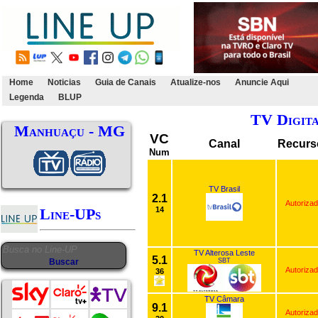
Home
Noticias
Guia de Canais
Atualize-nos
Anuncie Aqui
Legenda
BLUP
TV Digit
Manhuaçu - MG
VC
Canal
Recurs
Num
TV Brasil
2.1
Autoriza
Line-UPs
14
TV Alterosa Leste
5.1
SBT
Autoriza
36
TV Câmara
9.1
Autoriza