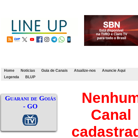
Home
Noticias
Guia de Canais
Atualize-nos
Anuncie Aqui
Legenda
BLUP
Nenhu
Guarani de Goiás
- GO
Canal
cadastra