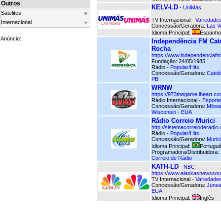
Outros
KELV-LD
-
UniMás
Satelites
TV Internacional -
Variedade
Internacional
Concessão/Geradora:
Las V
Idioma Principal:
Espanho
Anúncio:
Independência FM Cat
Rocha
https://www.independenciafm
Fundação: 24/05/1985
Rádio -
Popular/Hits
Concessão/Geradora:
Catol
PB
WRNW
https://973thegame.iheart.c
Rádio Internacional -
Esport
Concessão/Geradora:
Milwa
Wisconsin - EUA
Rádio Correio Murici
http://sistemacorreioderadio.
Rádio -
Popular/Hits
Concessão/Geradora:
Murici
Idioma Principal:
Portuguê
Programadora/Distribuidora:
Correio de Rádio
KATH-LD
-
NBC
https://www.alaskasnewssou
TV Internacional -
Variedade
Concessão/Geradora:
Junea
EUA
Idioma Principal:
Inglês