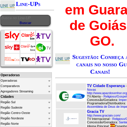
Line-UPs
em Guara
de Goiás
GO.
Sugestão: Conheça 
canais no nosso Gu
Canais!
Operadoras
Operadoras
TV Cidade Esperança
Comparativos
Novas
Agregadores Streaming
http://www.apazdosenhor.org.
Cidades
TV Aberta -
Religioso/Gospel
Concessão/Geradora:
Imper
Região Sul
Programadora/Distribuidora:
Assembleia de Deus de Imper
Região Sudeste
Gracia TV
Região Centro-Oeste
http://www.graciatv.com/
Região Nordeste
TV Internacional -
Religioso/
Concessão/Geradora:
Santi
Região Norte
Idioma Principal:
Espanho