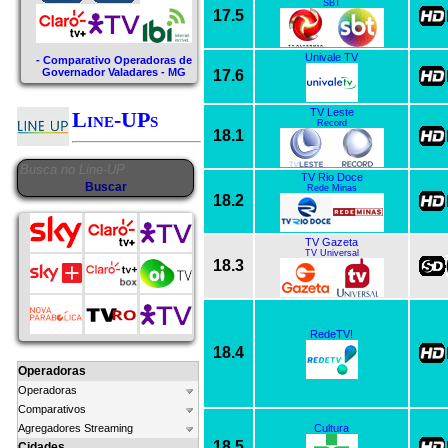
SBT
17.5
Univale TV
- Comparativo Operadoras de
Governador Valadares - MG
17.6
TV Leste
Line-UPs
Record
18.1
TV Rio Doce
Rede Minas
18.2
TV Gazeta
TV Universal
18.3
RedeTV!
18.4
Operadoras
Operadoras
Comparativos
Cultura
Agregadores Streaming
18.5
Cidades