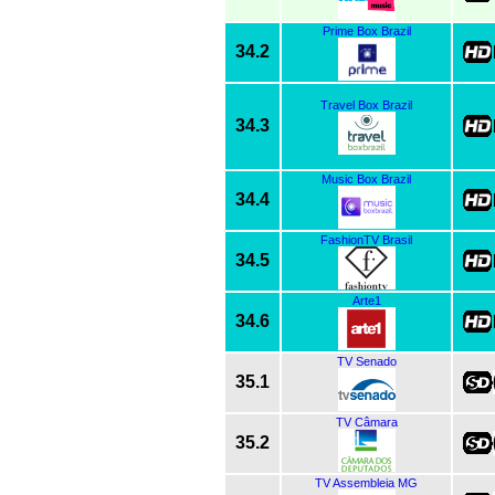
Prime Box Brazil
34.2
Travel Box Brazil
34.3
Music Box Brazil
34.4
FashionTV Brasil
34.5
Arte1
34.6
TV Senado
35.1
TV Câmara
35.2
TV Assembleia MG