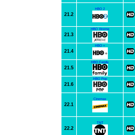
HBO 2
21.2
HBO Xtreme
21.3
HBO +
21.4
HBO Family
21.5
HBO Pop
21.6
Cinemax
22.1
TNT
22.2