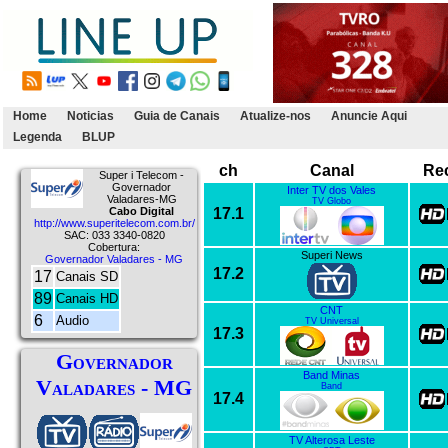
Home
Noticias
Guia de Canais
Atualize-nos
Anuncie Aqui
Legenda
BLUP
ch
Canal
Re
Super i Telecom -
Governador
Inter TV dos Vales
Valadares-MG
TV Globo
17.1
Cabo Digital
http://www.superitelecom.com.br/
SAC: 033 3340-0820
Cobertura:
Superi News
Governador Valadares - MG
17.2
17
Canais SD
89
Canais HD
CNT
6
Audio
TV Universal
17.3
Governador
Band Minas
Valadares - MG
Band
17.4
TV Alterosa Leste