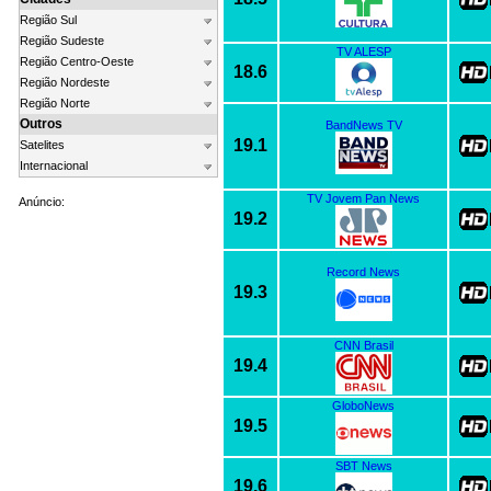
Região Sul
Região Sudeste
TV ALESP
Região Centro-Oeste
18.6
Região Nordeste
Região Norte
Outros
BandNews TV
19.1
Satelites
Internacional
TV Jovem Pan News
Anúncio:
19.2
Record News
19.3
CNN Brasil
19.4
GloboNews
19.5
SBT News
19.6