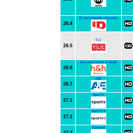
ID: Investigação Discovery
26.4
TLC
26.5
Discovery Home & Health
26.6
A&E
26.7
SporTV
27.1
SporTV 2
27.2
Combate
27.3