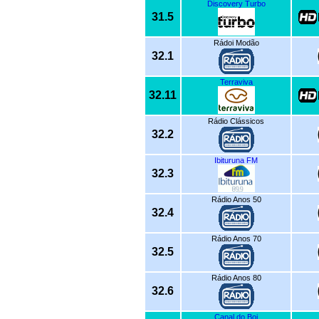
Discovery Turbo
31.5
Rádoi Modão
32.1
Terraviva
32.11
Rádio Clássicos
32.2
Ibituruna FM
32.3
Rádio Anos 50
32.4
Rádio Anos 70
32.5
Rádio Anos 80
32.6
Canal do Boi