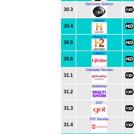
Discovery Science
30.3
History
30.4
History 2
30.5
Lifetime
30.6
Globoplay Novelas
31.1
Multishow
31.2
GNT
31.3
TNT Novelas
31.4