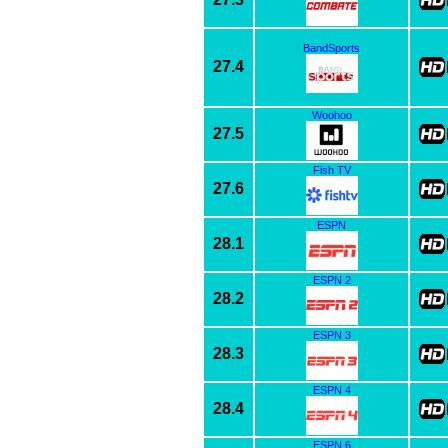
BandSports
27.4
Woohoo
27.5
Fish TV
27.6
ESPN
28.1
ESPN 2
28.2
ESPN 3
28.3
ESPN 4
28.4
ESPN 6