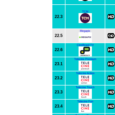
TCM
22.3
Megapix
22.5
CineBrasil TV
22.6
Telecine Premium
23.1
Telecine Action
23.2
Telecine Touch
23.3
Telecine Fun
23.4