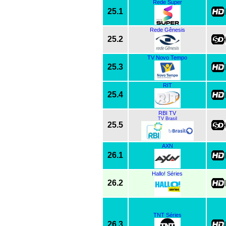
Rede Super
25.1
Rede Gênesis
25.2
TV Novo Tempo
25.3
RIT
25.4
RBI TV
TV Brasil
25.5
AXN
26.1
Hallo! Séries
26.2
TNT Séries
26.3