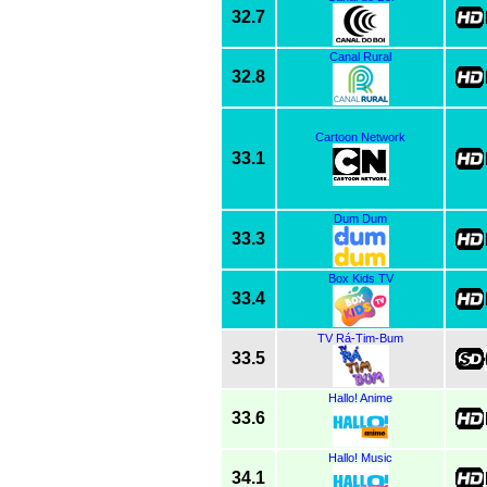
32.7
Canal Rural
32.8
Cartoon Network
33.1
Dum Dum
33.3
Box Kids TV
33.4
TV Rá-Tim-Bum
33.5
Hallo! Anime
33.6
Hallo! Music
34.1