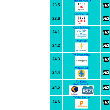
Telecine Pipoca
23.5
Telecine Cult
23.6
Canção Nova
24.1
Redevida
24.2
TV Evangelizar
24.3
TV Aparecida
24.4
TV Kefas
Rede Século 21
24.5
TV Pai Eterno
24.6