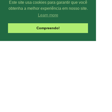
Este site usa cookies para garantir que você
obtenha a melhor experiência em nosso site.
Learn more
Parcer
Compreendo!
Line-UP - Todo
Pode-se captar mais ou menos can
climáticas, interfe
Contribua com o site:
O Line-UP é u
os canais de TV e Rádio si
Todas datas e horários do site são
contra a pirataria 
Este site usa Cookies para melhora
você concord