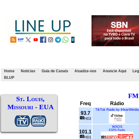
Home
Noticias
Guia de Canais
Atualize-nos
Anuncie Aqui
Leg
BLUP
FM
St. Louis,
Freq
Rádio
Missouri - EUA
TikTok Radio by iHeartMedia
93.7
HD2
WXOS
ESPN Radio
101.1
HD1