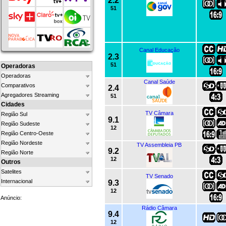
2.2
51
Canal Educação
2.3
51
Operadoras
Operadoras
Canal Saúde
Comparativos
2.4
Agregadores Streaming
51
Cidades
TV Câmara
Região Sul
9.1
Região Sudeste
12
Região Centro-Oeste
Região Nordeste
TV Assembleia PB
9.2
Região Norte
12
Outros
Satelites
TV Senado
Internacional
9.3
12
Anúncio:
Rádio Câmara
9.4
12