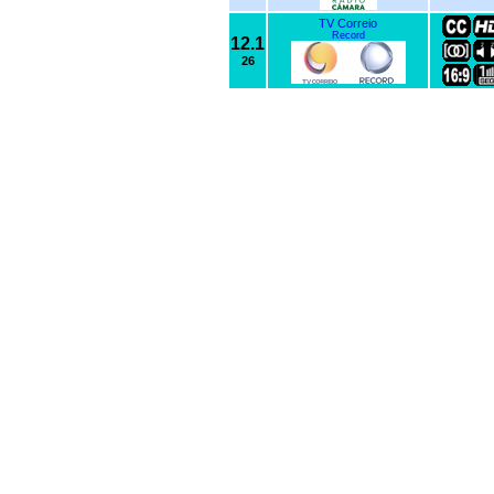
TV Correio
Record
12.1
26