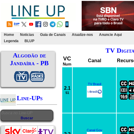
Home
Noticias
Guia de Canais
Atualize-nos
Anuncie Aqui
Legenda
BLUP
TV Digit
Algodão de
VC
Canal
Recurs
Jandaíra - PB
Num
TV Brasil
2.1
51
Line-UPs
Canal Gov