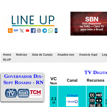
Home
Noticias
Guia de Canais
Atualize-nos
Anuncie Aqui
Leg
BLUP
TV Digit
Governador Dix-
VC
Canal
Recursos
Sept Rosado - RN
Num
TV Brasil
2.1
M
23
0