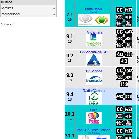
Outros
Satelites
Band Bahia
Band
Internacional
7.1
M
29
0
Anúncio:
TV Câmara
9.1
M
18
0
TV Assembleia RN
9.2
M
18
0
TV Senado
9.3
M
18
0
Rádio Câmara
9.4
M
18
0
Feliz
16.1
16
1
Inter TV Costa Branca
TV Globo
33.1
M