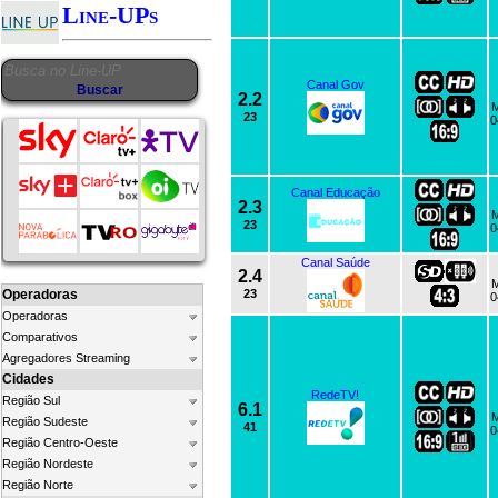
Line-UPs
Canal Gov
2.2
M
23
0
Canal Educação
2.3
M
23
0
Canal Saúde
2.4
M
Operadoras
23
0
Operadoras
Comparativos
Agregadores Streaming
Cidades
RedeTV!
Região Sul
6.1
M
Região Sudeste
41
0
Região Centro-Oeste
Região Nordeste
Região Norte