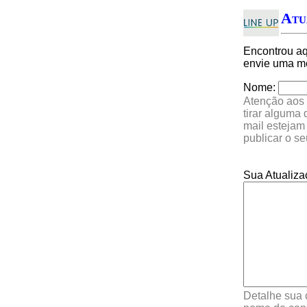
Atu
Encontrou a
envie uma me
Nome:
Atenção aos 
tirar alguma
mail estejam
publicar o s
Sua Atualiza
Detalhe sua 