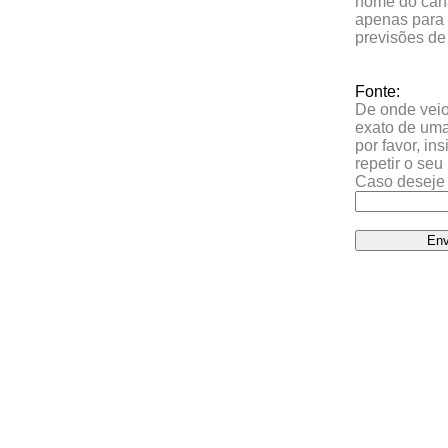
nome do cana
apenas para 
previsões de
Fonte:
De onde veio 
exato de uma
por favor, in
repetir o se
Caso deseje 