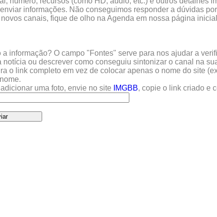
l, número, recursos (como HD, áudio, etc.) e outros detalhes im
enviar informações. Não conseguimos responder a dúvidas por 
 novos canais, fique de olho na Agenda em nossa página inicial
a informação? O campo "Fontes" serve para nos ajudar a verific
 notícia ou descrever como conseguiu sintonizar o canal na sua
sira o link completo em vez de colocar apenas o nome do site (e
u nome.
adicionar uma foto, envie no site
IMGBB
, copie o link criado e