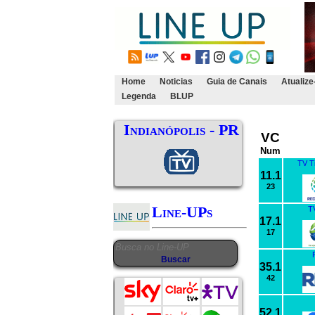
Home
Noticias
Guia de Canais
Atualize
Legenda
BLUP
Indianópolis - PR
VC
Num
TV T
11.1
23
Line-UPs
TV
17.1
17
35.1
42
52.1