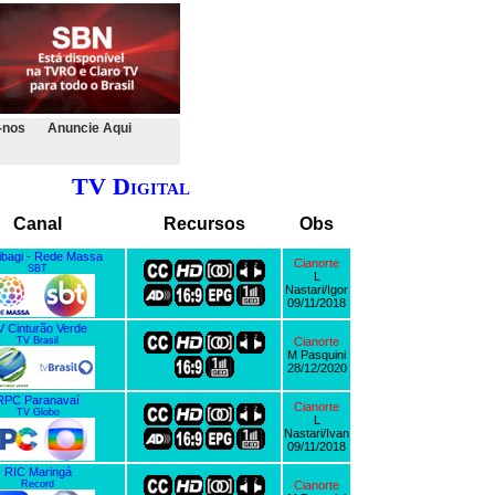
-nos
Anuncie Aqui
TV Digital
Canal
Recursos
Obs
ibagi - Rede Massa
Cianorte
SBT
L
Nastari/Igor
09/11/2018
 Cinturão Verde
TV Brasil
Cianorte
M Pasquini
28/12/2020
RPC Paranavaí
Cianorte
TV Globo
L
Nastari/Ivan
09/11/2018
RIC Maringá
Record
Cianorte