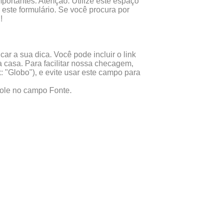
portantes. Atenção: Utilize este espaço
este formulário. Se você procura por
!
ar a sua dica. Você pode incluir o link
 casa. Para facilitar nossa checagem,
x: "Globo"), e evite usar este campo para
 cole no campo Fonte.