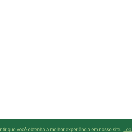
antir que você obtenha a melhor experiência em nosso site.
Lea