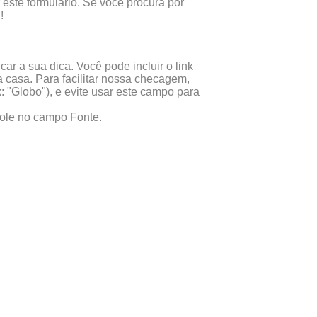
este formulário. Se você procura por
!
ar a sua dica. Você pode incluir o link
 casa. Para facilitar nossa checagem,
x: "Globo"), e evite usar este campo para
 cole no campo Fonte.