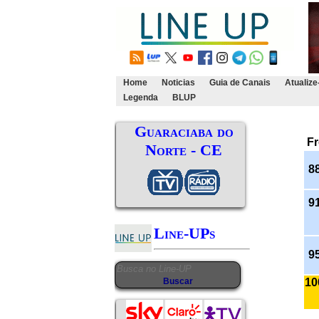
Home
Noticias
Guia de Canais
Atualize
Legenda
BLUP
Guaraciaba do
Fr
Norte - CE
88
91
Line-UPs
95
10