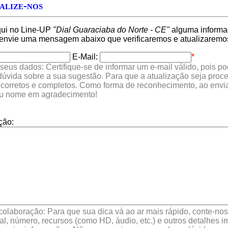
alize-nos
qui no Line-UP
"Dial Guaraciaba do Norte - CE"
alguma informaç
 envie uma mensagem abaixo que verificaremos e atualizaremo
E-Mail:
*
seus dados: Certifique-se de informar um e-mail válido, pois p
 dúvida sobre a sua sugestão. Para que a atualização seja proc
 corretos e completos. Como forma de reconhecimento, ao envia
eu nome em agradecimento!
ção:
colaboração: Para que sua dica vá ao ar mais rápido, conte-nos 
l, número, recursos (como HD, áudio, etc.) e outros detalhes im