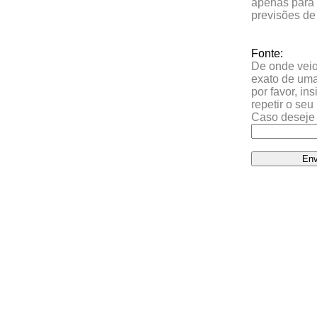
apenas para 
previsões de
Fonte:
De onde veio 
exato de uma
por favor, in
repetir o se
Caso deseje 