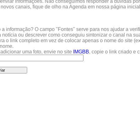
enviar informações. Não conseguimos responder a dúvidas por 
 novos canais, fique de olho na Agenda em nossa página inicial
a informação? O campo "Fontes" serve para nos ajudar a verific
 notícia ou descrever como conseguiu sintonizar o canal na sua
sira o link completo em vez de colocar apenas o nome do site (e
u nome.
adicionar uma foto, envie no site
IMGBB
, copie o link criado e