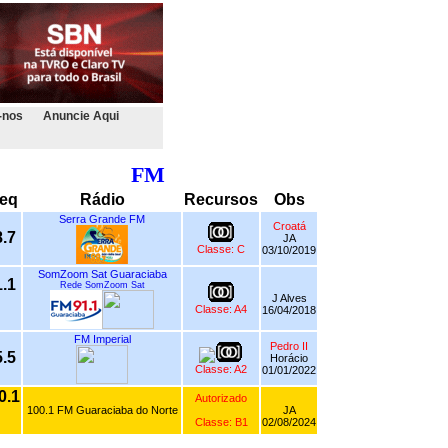
-nos
Anuncie Aqui
FM
eq
Rádio
Recursos
Obs
Serra Grande FM
Croatá
.7
JA
Classe: C
03/10/2019
SomZoom Sat Guaraciaba
.1
Rede SomZoom Sat
J Alves
Classe: A4
16/04/2018
FM Imperial
Pedro II
.5
Horácio
Classe: A2
01/01/2022
0.1
Autorizado
100.1 FM Guaraciaba do Norte
JA
Classe: B1
02/08/2024