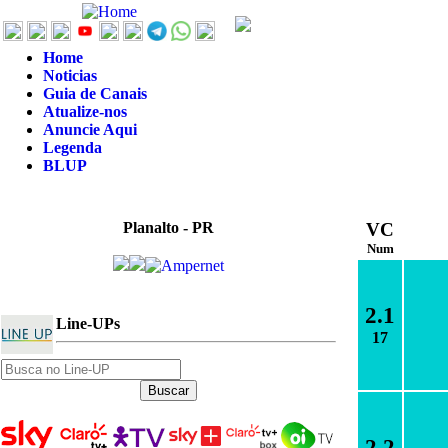
Home
Noticias
Guia de Canais
Atualize-nos
Anuncie Aqui
Legenda
BLUP
Planalto - PR
VC
Num
2.1
Line-UPs
17
2.2