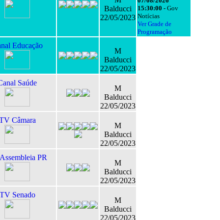
07/08/2026
Balducci
15:30:00 -
Gov
Notícias
22/05/2023
Ver Grade de
Programação
nal Educação
M
Balducci
22/05/2023
Canal Saúde
M
Balducci
22/05/2023
TV Câmara
M
Balducci
22/05/2023
Assembleia PR
M
Balducci
22/05/2023
TV Senado
M
Balducci
22/05/2023