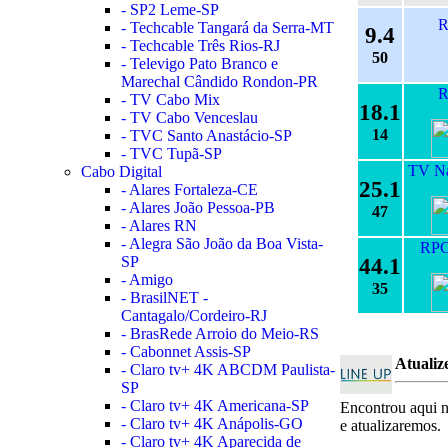
- SP2 Leme-SP
R
- Techcable Tangará da Serra-MT
9.4
- Techcable Três Rios-RJ
50
- Televigo Pato Branco e
Marechal Cândido Rondon-PR
R
- TV Cabo Mix
18.1
- TV Cabo Venceslau
14
- TVC Santo Anastácio-SP
- TVC Tupã-SP
TV Na
Cabo Digital
25.1
- Alares Fortaleza-CE
- Alares João Pessoa-PB
47
- Alares RN
- Alegra São João da Boa Vista-
RPC
SP
44.1
- Amigo
35
- BrasilNET -
Cantagalo/Cordeiro-RJ
- BrasRede Arroio do Meio-RS
- Cabonnet Assis-SP
Atualiz
- Claro tv+ 4K ABCDM Paulista-
SP
- Claro tv+ 4K Americana-SP
Encontrou aqui 
- Claro tv+ 4K Anápolis-GO
e atualizaremos.
- Claro tv+ 4K Aparecida de