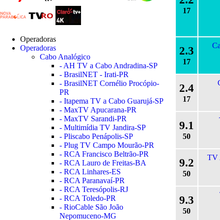
17
Operadoras
Ca
Operadoras
2.3
Cabo Analógico
17
- AH TV a Cabo Andradina-SP
- BrasilNET - Irati-PR
- BrasilNET Cornélio Procópio-
2.4
PR
17
- Itapema TV a Cabo Guarujá-SP
- MaxTV Apucarana-PR
- MaxTV Sarandi-PR
9.1
- Multimídia TV Jandira-SP
- Pliscabo Penápolis-SP
50
- Plug TV Campo Mourão-PR
- RCA Francisco Beltrão-PR
TV 
9.2
- RCA Lauro de Freitas-BA
- RCA Linhares-ES
50
- RCA Paranavaí-PR
- RCA Teresópolis-RJ
9.3
- RCA Toledo-PR
- RioCable São João
50
Nepomuceno-MG