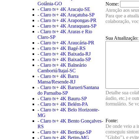
Goiânia-GO
Nome:
- Claro tv+ 4K Aracaju-SE
Atenção aos seus
- Claro tv+ 4K Araçatuba-SP
Para que a atual
- Claro tv+ 4K Arapongas-PR
colaboração, voc
- Claro tv+ 4K Araraquara-SP
- Claro tv+ 4K Araras e Rio
Claro-SP
Sua Atualização:
- Claro tv+ 4K Araucária-PR
- Claro tv+ 4K Bagé-RS
- Claro tv+ 4K Baixada-RJ
- Claro tv+ 4K Baixada-SP
- Claro tv+ 4K Balneário
Camboriú/Itajaí-SC
- Claro tv+ 4K Barra
Mansa/Resende-RJ
- Claro tv+ 4K Barueri/Santana
Detalhe sua cola
do Parnaiba-SP
áudio, etc.) e o
- Claro tv+ 4K Bauru-SP
formulário. Se v
- Claro tv+ 4K Belém-PA
- Claro tv+ 4K Belo Horizonte-
MG
Fonte:
- Claro tv+ 4K Bento Gonçalves-
De onde veio a i
RS
conseguiu sintoni
- Claro tv+ 4K Bertioga-SP
"Globo"), e evite
- Claro tv+ 4K Betim-MG