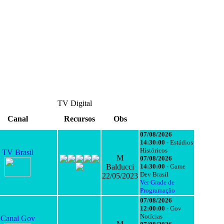
TV Digital
Canal
Recursos
Obs
07/08/2026
14:30:00 -
Estádios
Históricos
TV Brasil
M
07/08/2026
Balducci
14:30:00 -
Game
Dev Brasil
22/05/2023
Ver Grade de
Programação
07/08/2026
12:00:00 -
Gov
Notícias
Canal Gov
M