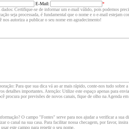
E-Mail:
*
 dados: Certifique-se de informar um e-mail válido, pois podemos precis
ização seja processada, é fundamental que o nome e o e-mail estejam c
ê nos autoriza a publicar o seu nome em agradecimento!
boração: Para que sua dica vá ao ar mais rápido, conte-nos tudo sobre
utros detalhes importantes. Atenção: Utilize este espaço apenas para en
ocê procura por previsões de novos canais, fique de olho na Agenda em 
nformação? O campo "Fontes" serve para nos ajudar a verificar a sua di
zar o canal na sua casa. Para facilitar nossa checagem, por favor, insi
 usar este campo para repetir o seu nome.