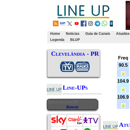
Home
Noticias
Guia de Canais
Atualize
Legenda
BLUP
Clevelândia - PR
Freq
90.5
104.9
Line-UPs
106.9
Atu