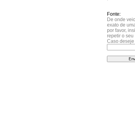
Fonte:
De onde veio 
exato de uma
por favor, in
repetir o se
Caso deseje 