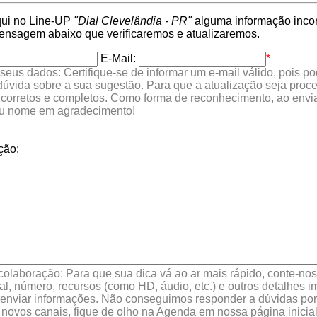
qui no Line-UP
"Dial Clevelândia - PR"
alguma informação incorr
nsagem abaixo que verificaremos e atualizaremos.
E-Mail:
*
seus dados: Certifique-se de informar um e-mail válido, pois p
 dúvida sobre a sua sugestão. Para que a atualização seja proc
 corretos e completos. Como forma de reconhecimento, ao envia
eu nome em agradecimento!
ção:
colaboração: Para que sua dica vá ao ar mais rápido, conte-nos 
l, número, recursos (como HD, áudio, etc.) e outros detalhes im
enviar informações. Não conseguimos responder a dúvidas por 
 novos canais, fique de olho na Agenda em nossa página inicial