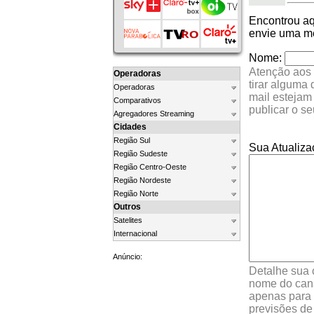
Encontrou a
envie uma me
Nome:
Atenção aos 
Operadoras
tirar alguma
Operadoras
mail estejam
Comparativos
publicar o s
Agregadores Streaming
Cidades
Região Sul
Sua Atualiza
Região Sudeste
Região Centro-Oeste
Região Nordeste
Região Norte
Outros
Satelites
Internacional
Anúncio:
Detalhe sua 
nome do cana
apenas para 
previsões de