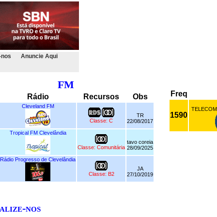
-nos
Anuncie Aqui
FM
Freq
Rádio
Recursos
Obs
Cleveland FM
TELECOM
1590
TR
Classe: C
22/08/2017
Tropical FM Clevelândia
tavo coreia
Classe: Comunitária
28/09/2025
Rádio Progresso de Clevelândia
JA
Classe: B2
27/10/2019
alize-nos