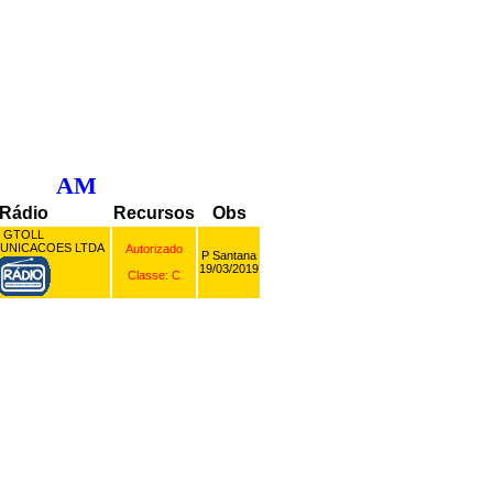
AM
Rádio
Recursos
Obs
GTOLL
UNICACOES LTDA
Autorizado
P Santana
19/03/2019
Classe: C