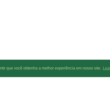
antir que você obtenha a melhor experiência em nosso site.
Lea