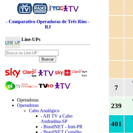
- Comparativo Operadoras de Três Rios -
RJ
Line-UPs
7
Operadoras
239
Operadoras
Cabo Analógico
- AH TV a Cabo
Andradina-SP
401
- BrasilNET - Irati-PR
- BrasilNET Cornélio