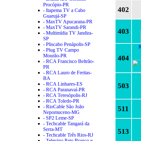
Procópio-PR
402
- Itapema TV a Cabo
Guarujá-SP
- MaxTV Apucarana-PR
- MaxTV Sarandi-PR
403
- Multimídia TV Jandira-
SP
- Pliscabo Penápolis-SP
R
- Plug TV Campo
Mourão-PR
404
- RCA Francisco Beltrão-
PR
- RCA Lauro de Freitas-
BA
- RCA Linhares-ES
503
- RCA Paranavaí-PR
- RCA Teresópolis-RJ
- RCA Toledo-PR
- RioCable São João
511
Nepomuceno-MG
- SP2 Leme-SP
- Techcable Tangará da
Serra-MT
513
- Techcable Três Rios-RJ
- Televigo Pato Branco e