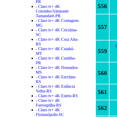
PR
556
- Claro tv+ 4K
Colombo/Almirante
Tamandaré-PR
- Claro tv+ 4K Contagem-
MG
557
- Claro tv+ 4K Criciúma-
SC
- Claro tv+ 4K Cruz Alta-
RS
- Claro tv+ 4K Cuiabá-
559
MT
- Claro tv+ 4K Curitiba-
PR
- Claro tv+ 4K Dourados-
560
MS
- Claro tv+ 4K Erechim-
RS
- Claro tv+ 4K Estância
561
Velha-RS
- Claro tv+ 4K Esteio-RS
- Claro tv+ 4K
Farroupilha-RS
562
- Claro tv+ 4K
Florianópolis-SC