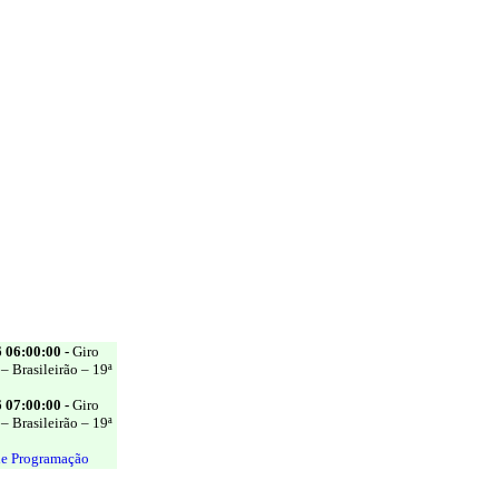
 06:00:00 -
Giro
 Brasileirão – 19ª
 07:00:00 -
Giro
 Brasileirão – 19ª
de Programação