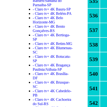
535
Barueri/Santana do
Parnaiba-SP
- Claro tv+ 4K Bauru-SP
- Claro tv+ 4K Belém-PA
536
- Claro tv+ 4K Belo
Horizonte-MG
- Claro tv+ 4K Bento
537
Gonçalves-RS
- Claro tv+ 4K Bertioga-
SP
- Claro tv+ 4K Betim-MG
538
- Claro tv+ 4K Blumenau-
SC
- Claro tv+ 4K Botucatu-
539
SP
- Claro tv+ 4K Bragança
Paulista/Atibaia-SP
540
- Claro tv+ 4K Brasília-
DF
- Claro tv+ 4K Brusque-
SC
541
- Claro tv+ 4K Cabedelo-
PB
- Claro tv+ 4K Cachoeira
542
do Sul-RS