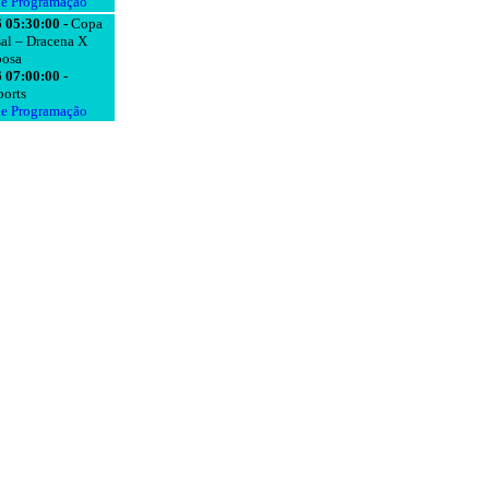
de Programação
 05:30:00 -
Copa
al – Dracena X
bosa
 07:00:00 -
orts
de Programação