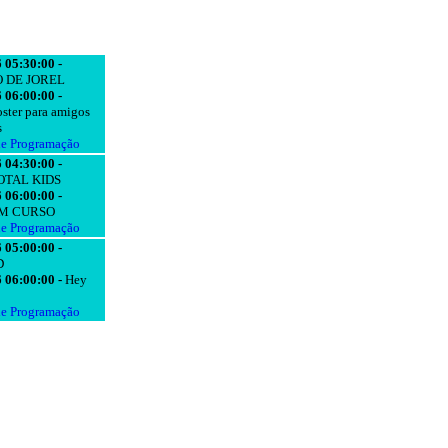
 05:30:00 -
 DE JOREL
 06:00:00 -
ster para amigos
s
de Programação
 04:30:00 -
TAL KIDS
 06:00:00 -
M CURSO
de Programação
 05:00:00 -
D
 06:00:00 -
Hey
de Programação