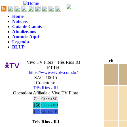
Home
Noticias
Guia de Canais
Atualize-nos
Anuncie Aqui
Legenda
BLUP
ch
Vivo TV Fibra - Três Rios-RJ
FTTH
https://www.vivotv.com.br/
SAC: 10615
Cobertura:
Três Rios - RJ
Operadora Afiliada a Vivo TV Fibra
7
Canais SD
156
Canais HD
1
Canais 4K
Três Rios - RJ