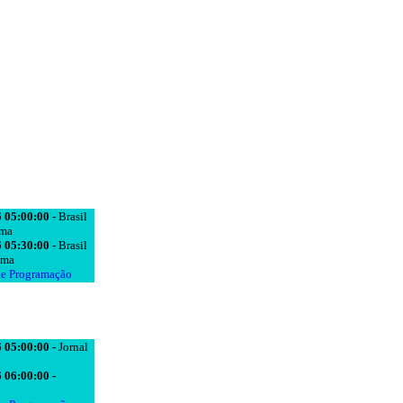
 05:00:00 -
Brasil
ima
 05:30:00 -
Brasil
ima
de Programação
 05:00:00 -
Jornal
 06:00:00 -