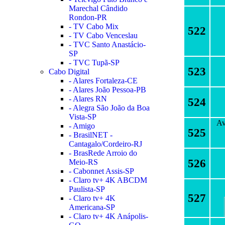
Marechal Cândido
Rondon-PR
- TV Cabo Mix
522
- TV Cabo Venceslau
- TVC Santo Anastácio-
SP
- TVC Tupã-SP
523
Cabo Digital
- Alares Fortaleza-CE
- Alares João Pessoa-PB
- Alares RN
524
- Alegra São João da Boa
Vista-SP
Av
- Amigo
525
- BrasilNET -
Cantagalo/Cordeiro-RJ
- BrasRede Arroio do
526
Meio-RS
- Cabonnet Assis-SP
- Claro tv+ 4K ABCDM
Paulista-SP
527
- Claro tv+ 4K
Americana-SP
- Claro tv+ 4K Anápolis-