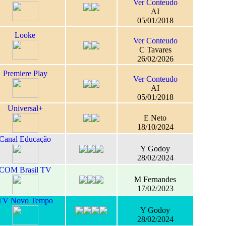
Ver Conteudo
AI
05/01/2018
Looke
Ver Conteudo
C Tavares
26/02/2026
Premiere Play
Ver Conteudo
AI
05/01/2018
Universal+
E Neto
18/10/2024
Canal Educação
Y Godoy
28/02/2024
COM Brasil TV
M Fernandes
17/02/2023
TV Novo Tempo
Y Godoy
28/02/2024