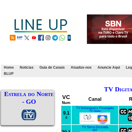
Home
Noticias
Guia de Canais
Atualize-nos
Anuncie Aqui
Leg
BLUP
TV Digit
Estrela do Norte
VC
Canal
R
- GO
Num
TV Anhanguera Porangatu
TV Globo
9.1
0
TV Serra Dourada
SBT