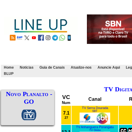
Home
Noticias
Guia de Canais
Atualize-nos
Anuncie Aqui
Leg
BLUP
TV Digit
Novo Planalto -
VC
Canal
R
GO
Num
TV Serra Dourada
SBT
7.1
27
TV Anhanguera Porangatu
TV Globo