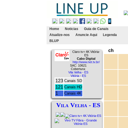
Home
Noticias
Guia de Canais
Atualize-nos
Anuncie Aqui
Legenda
BLUP
ch
Claro tv+ 4K Vitória-
ES
Cabo Digital
http://www.net.tv.br/
SAC: 10621
Cobertura:
Vila Velha - ES
Vitória - ES
123
Canais SD
121
Canais HD
1
Canais 4K
Vila Velha - ES