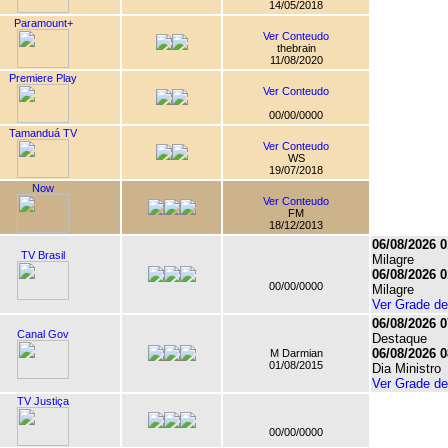
14/05/2018
Paramount+
Ver Conteudo
thebrain
11/08/2020
Premiere Play
Ver Conteudo
00/00/0000
Tamanduá TV
Ver Conteudo
WS
19/07/2018
Now
Ver Conteudo
FM
18/12/2013
06/08/2026 0
TV Brasil
Milagre
06/08/2026 0
00/00/0000
Milagre
Ver Grade d
06/08/2026 0
Canal Gov
Destaque
06/08/2026 0
M Darmian
01/08/2015
Dia Ministro
Ver Grade d
TV Justiça
00/00/0000