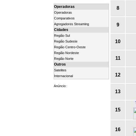
Operadoras
8
Operadoras
Comparativos
9
Agregadores Streaming
Cidades
Região Sul
10
Região Sudeste
Região Centro-Oeste
Região Nordeste
11
Região Norte
Outros
Satelites
12
Internacional
Anúncio:
13
15
16