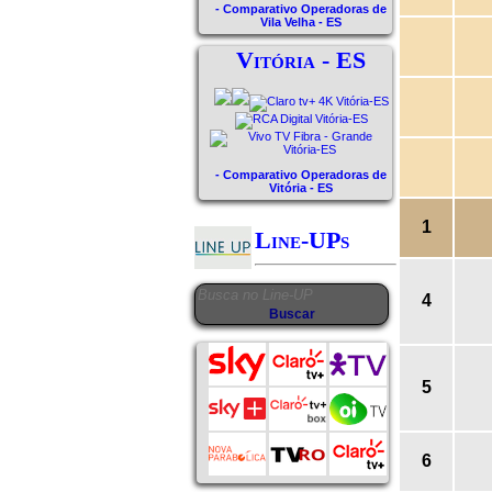
- Comparativo Operadoras de
Vila Velha - ES
Vitória - ES
- Comparativo Operadoras de
Vitória - ES
1
Line-UPs
4
5
6