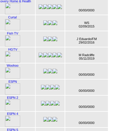
covery Home & Health
00/00/0000
Curta!
WS
02/09/2015
Fish TV
J Eduardo/FM
29/02/2016
HGTV
M Radcliffe
05/11/2019
Woohoo
00/00/0000
ESPN
00/00/0000
ESPN 2
00/00/0000
ESPN 4
00/00/0000
ESPN 5