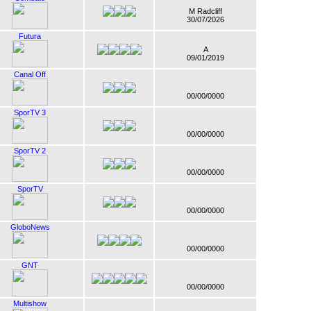
M Radcliff
30/07/2026
Futura
A
09/01/2019
Canal Off
00/00/0000
SporTV 3
00/00/0000
SporTV 2
00/00/0000
SporTV
00/00/0000
GloboNews
00/00/0000
GNT
00/00/0000
Multishow