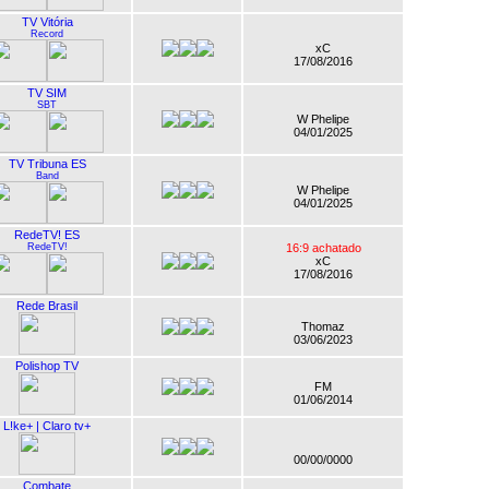
TV Vitória
Record
xC
17/08/2016
TV SIM
SBT
W Phelipe
04/01/2025
TV Tribuna ES
Band
W Phelipe
04/01/2025
RedeTV! ES
RedeTV!
16:9 achatado
xC
17/08/2016
Rede Brasil
Thomaz
03/06/2023
Polishop TV
FM
01/06/2014
L!ke+ | Claro tv+
00/00/0000
Combate