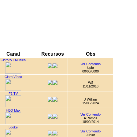
Canal
Recursos
Obs
Claro tv+ Música
Ver Conteudo
lupbr
00/00/0000
Claro Vídeo
WS
11/11/2016
F1 TV
J William
15/05/2024
HBO Max
Ver Conteudo
A Ramos
18/09/2014
Looke
Ver Conteudo
Junior