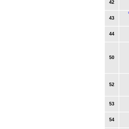
42
43
44
50
52
53
54