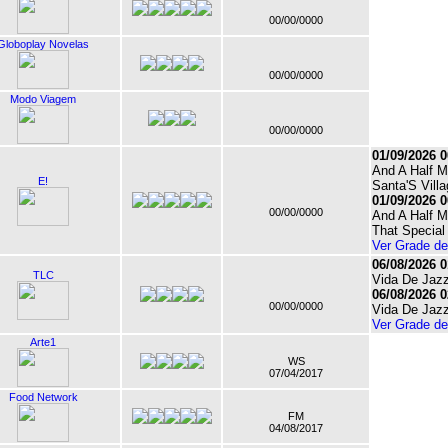
00/00/0000
Globoplay Novelas
00/00/0000
Modo Viagem
00/00/0000
01/09/2026 0
And A Half M
E!
Santa'S Vill
01/09/2026 0
00/00/0000
And A Half M
That Special
Ver Grade d
06/08/2026 0
TLC
Vida De Jaz
06/08/2026 0
00/00/0000
Vida De Jaz
Ver Grade d
Arte1
WS
07/04/2017
Food Network
FM
04/08/2017