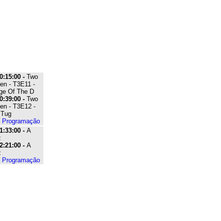
0:15:00 -
Two
en - T3E11 -
age Of The D
0:39:00 -
Two
en - T3E12 -
 Tug
e Programação
1:33:00 -
A
z
2:21:00 -
A
z
e Programação