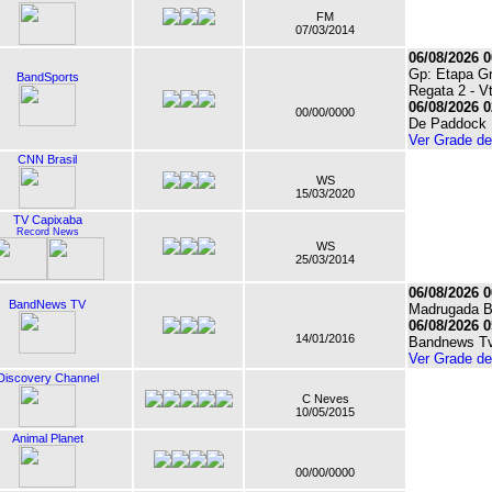
FM
07/03/2014
06/08/2026 0
Gp: Etapa Gr
BandSports
Regata 2 - V
06/08/2026 0
00/00/0000
De Paddock
Ver Grade d
CNN Brasil
WS
15/03/2020
TV Capixaba
Record News
WS
25/03/2014
06/08/2026 0
BandNews TV
Madrugada 
06/08/2026 0
14/01/2016
Bandnews Tv
Ver Grade d
Discovery Channel
C Neves
10/05/2015
Animal Planet
00/00/0000