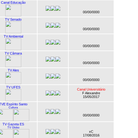
Canal Educação
00/00/0000
TV Senado
00/00/0000
TV Ambiental
00/00/0000
TV Câmara
00/00/0000
TV Ales
00/00/0000
TV UFES
Canal Universitário
F Alexandre
15/05/2017
TVE Espírito Santo
Cultura
00/00/0000
TV Gazeta ES
TV Globo
xC
17/08/2016