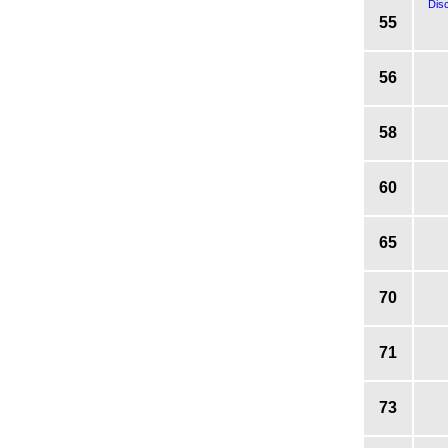
Dis
55
56
58
60
65
70
71
73