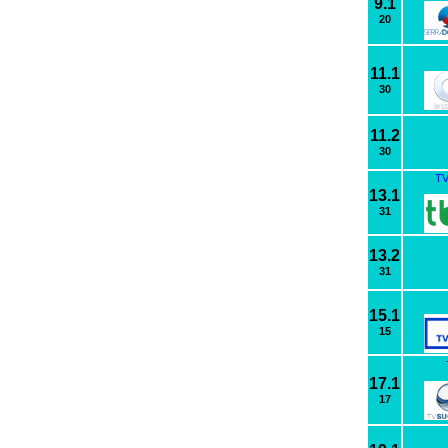
9.1
20
11.1
30
11.2
30
TV
13.1
31
13.2
31
15.1
15
17.1
17