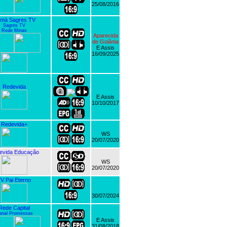
25/08/2016
mà Sagres TV
Sagres TV
Rede Minas
Aparecida
de Goiânia
E Assis
16/09/2025
Redevida
E Assis
10/10/2017
Redevida+
WS
20/07/2020
evida Educação
WS
20/07/2020
V Pai Eterno
30/07/2024
Rede Capital
anal Promessas
E Assis
31/08/2018