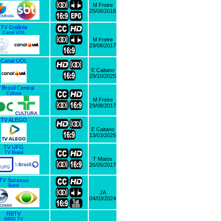
M Freire
25/08/2016
TV Goiânia
Canal UOL
M Freire
29/08/2017
Canal UOL
E Caitano
29/10/2025
 Brasil Central
Cultura
M Freire
29/08/2017
TV ALEGO
E Caitano
13/03/2025
TV UFG
TV Brasil
T Matos
26/05/2017
TV Sucesso
Band
JA
04/03/2024
RBTV
IMPD TV