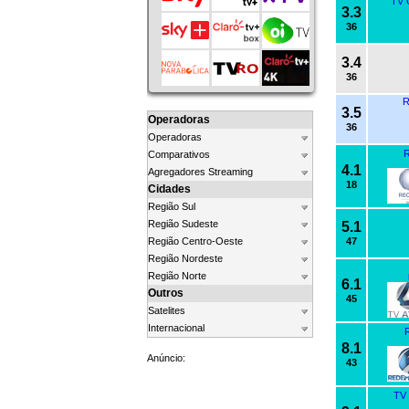
TV 
3.3
36
3.4
36
R
3.5
Operadoras
36
Operadoras
R
Comparativos
4.1
Agregadores Streaming
18
Cidades
Região Sul
Região Sudeste
5.1
Região Centro-Oeste
47
Região Nordeste
Região Norte
6.1
Outros
45
Satelites
Internacional
R
8.1
Anúncio:
43
TV 