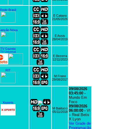
Rede Brasil
E Caitano
21/05/2026
Canção Nova
E Assis
28/04/2019
TV Gazeta
TV Universal
E Bezerra
12/11/2023
RIT
M Freire
29/08/2017
09/08/2026
03:45:00 -
Mundo Em
Foco
Xsports
09/08/2026
M Balducci
06:00:00 -
Vt
05/11/2018
– Real Betis
X Lyon
Ver Grade de
Programação