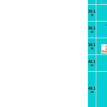
35.1
35
36.1
25
38.1
39
42.1
42
48.1
48