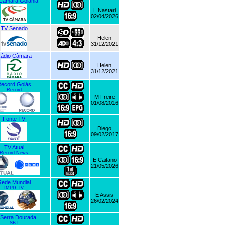
Câmara Goiânia
L Nastari
02/04/2026
TV Senado
Helen
31/12/2021
ádio Câmara
Helen
31/12/2021
ecord Goiás
Record
M Freire
01/08/2016
Fonte TV
Diego
09/02/2017
TV Atual
Record News
E Caitano
21/05/2026
ede Mundial
IMPD TV
E Assis
26/02/2024
Serra Dourada
SBT