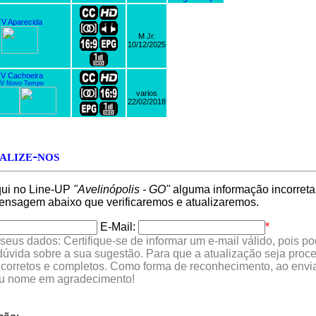
TV Aparecida
M Jr.
10/12/2025
V Cachoeira
V Novo Tempo
varios
22/02/2018
alize-nos
qui no Line-UP
"Avelinópolis - GO"
alguma informação incorreta,
nsagem abaixo que verificaremos e atualizaremos.
E-Mail:
*
seus dados: Certifique-se de informar um e-mail válido, pois p
 dúvida sobre a sua sugestão. Para que a atualização seja proc
 corretos e completos. Como forma de reconhecimento, ao envia
eu nome em agradecimento!