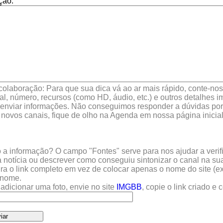
ção:
colaboração: Para que sua dica vá ao ar mais rápido, conte-nos 
l, número, recursos (como HD, áudio, etc.) e outros detalhes im
enviar informações. Não conseguimos responder a dúvidas por 
 novos canais, fique de olho na Agenda em nossa página inicial
a informação? O campo "Fontes" serve para nos ajudar a verific
 notícia ou descrever como conseguiu sintonizar o canal na sua
sira o link completo em vez de colocar apenas o nome do site (e
u nome.
adicionar uma foto, envie no site
IMGBB
, copie o link criado e