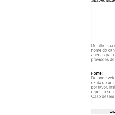
Sua Atualiza
Detalhe sua 
nome do cana
apenas para 
previsões de
Fonte:
De onde veio 
exato de uma
por favor, in
repetir o se
Caso deseje 