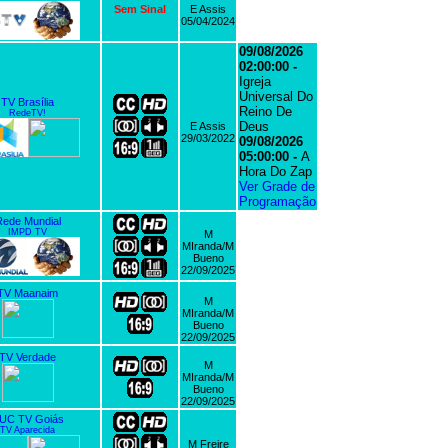
Sem Sinal
E Assis
05/04/2024
09/08/2026
02:00:00 -
Igreja
Universal Do
TV Brasília
Reino De
RedeTV!
Deus
E Assis
29/03/2022
09/08/2026
05:00:00 -
A
Hora Do Zap
Ver Grade de
Programação
ede Mundial
IMPD TV
M
MIranda/M
Bueno
22/09/2025
TV Maanaim
M
MIranda/M
Bueno
22/09/2025
TV Verdade
M
MIranda/M
Bueno
22/09/2025
UC TV Goiás
TV Aparecida
M Freire