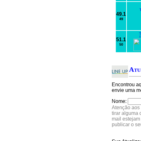
49.1
49
T
T
51.1
50
Atu
Encontrou a
envie uma me
Nome:
Atenção aos 
tirar alguma
mail estejam
publicar o s