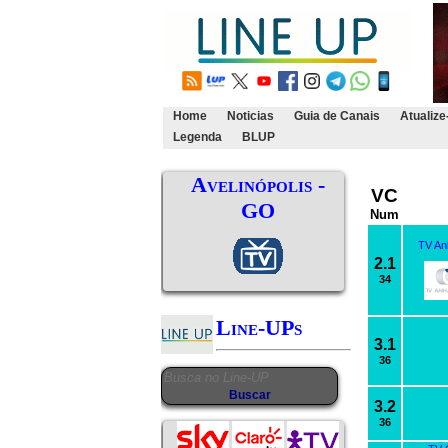
Home
Noticias
Guia de Canais
Atualize
Legenda
BLUP
Avelinópolis -
VC
GO
Num
TV An
2.1
34
Line-UPs
3.1
36
3.2
36