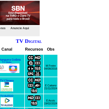
-nos
Anuncie Aqui
TV Digital
Canal
Recursos
Obs
hanguera Goiânia
TV Globo
M Freire
04/08/2016
TV Câmara
E Caitano
21/11/2024
TV ALEGO
E Assis
19/02/2024