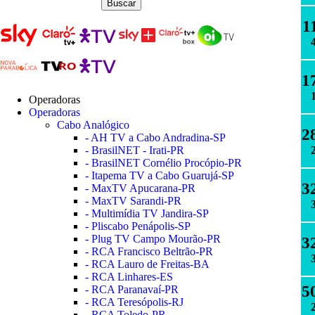
1
1
Operadoras
Operadoras
Cabo Analógico
2
- AH TV a Cabo Andradina-SP
- BrasilNET - Irati-PR
- BrasilNET Cornélio Procópio-PR
- Itapema TV a Cabo Guarujá-SP
3
- MaxTV Apucarana-PR
- MaxTV Sarandi-PR
- Multimídia TV Jandira-SP
- Pliscabo Penápolis-SP
- Plug TV Campo Mourão-PR
3
- RCA Francisco Beltrão-PR
- RCA Lauro de Freitas-BA
- RCA Linhares-ES
5
- RCA Paranavaí-PR
- RCA Teresópolis-RJ
- RCA Toledo-PR