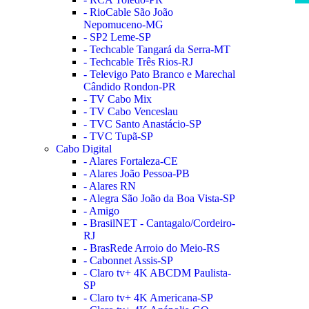
- RioCable São João
Nepomuceno-MG
- SP2 Leme-SP
- Techcable Tangará da Serra-MT
- Techcable Três Rios-RJ
- Televigo Pato Branco e Marechal
Cândido Rondon-PR
- TV Cabo Mix
- TV Cabo Venceslau
- TVC Santo Anastácio-SP
- TVC Tupã-SP
Cabo Digital
- Alares Fortaleza-CE
- Alares João Pessoa-PB
- Alares RN
- Alegra São João da Boa Vista-SP
- Amigo
- BrasilNET - Cantagalo/Cordeiro-
RJ
- BrasRede Arroio do Meio-RS
- Cabonnet Assis-SP
- Claro tv+ 4K ABCDM Paulista-
SP
- Claro tv+ 4K Americana-SP