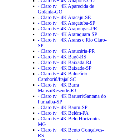
- Claro tv+ 4K Anápolis-GO
- Claro tv+ 4K Aparecida de
Goiânia-GO
- Claro tv+ 4K Aracaju-SE
- Claro tv+ 4K Araçatuba-SP
- Claro tv+ 4K Arapongas-PR
- Claro tv+ 4K Araraquara-SP
- Claro tv+ 4K Araras e Rio Claro-
SP
- Claro tv+ 4K Araucária-PR
- Claro tv+ 4K Bagé-RS
- Claro tv+ 4K Baixada-RJ
- Claro tv+ 4K Baixada-SP
- Claro tv+ 4K Balneário
Camboriú/Itajaí-SC
- Claro tv+ 4K Barra
Mansa/Resende-RJ
- Claro tv+ 4K Barueri/Santana do
Parnaiba-SP
- Claro tv+ 4K Bauru-SP
- Claro tv+ 4K Belém-PA
- Claro tv+ 4K Belo Horizonte-
MG
- Claro tv+ 4K Bento Gonçalves-
RS