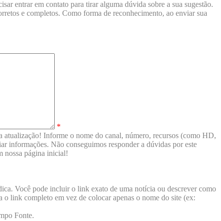
sar entrar em contato para tirar alguma dúvida sobre a sua sugestão.
corretos e completos. Como forma de reconhecimento, ao enviar sua
*
e a atualização! Informe o nome do canal, número, recursos (como HD,
nviar informações. Não conseguimos responder a dúvidas por este
 nossa página inicial!
ica. Você pode incluir o link exato de uma notícia ou descrever como
ira o link completo em vez de colocar apenas o nome do site (ex:
ampo Fonte.