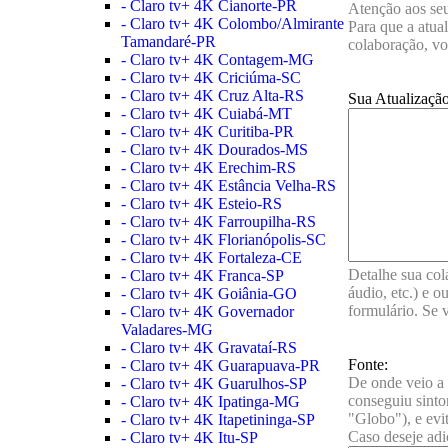
- Claro tv+ 4K Cianorte-PR
Atenção aos seu
- Claro tv+ 4K Colombo/Almirante
Para que a atua
Tamandaré-PR
colaboração, vo
- Claro tv+ 4K Contagem-MG
- Claro tv+ 4K Criciúma-SC
- Claro tv+ 4K Cruz Alta-RS
Sua Atualização
- Claro tv+ 4K Cuiabá-MT
- Claro tv+ 4K Curitiba-PR
- Claro tv+ 4K Dourados-MS
- Claro tv+ 4K Erechim-RS
- Claro tv+ 4K Estância Velha-RS
- Claro tv+ 4K Esteio-RS
- Claro tv+ 4K Farroupilha-RS
- Claro tv+ 4K Florianópolis-SC
- Claro tv+ 4K Fortaleza-CE
Detalhe sua col
- Claro tv+ 4K Franca-SP
áudio, etc.) e 
- Claro tv+ 4K Goiânia-GO
formulário. Se 
- Claro tv+ 4K Governador
Valadares-MG
- Claro tv+ 4K Gravataí-RS
Fonte:
- Claro tv+ 4K Guarapuava-PR
De onde veio a 
- Claro tv+ 4K Guarulhos-SP
conseguiu sinto
- Claro tv+ 4K Ipatinga-MG
"Globo"), e evi
- Claro tv+ 4K Itapetininga-SP
Caso deseje adi
- Claro tv+ 4K Itu-SP