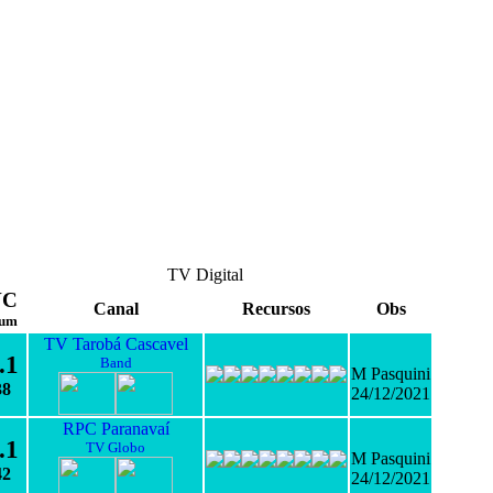
TV Digital
VC
Canal
Recursos
Obs
um
TV Tarobá Cascavel
.1
Band
M Pasquini
38
24/12/2021
RPC Paranavaí
.1
TV Globo
M Pasquini
42
24/12/2021