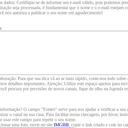
s dados: Certifique-se de informar um e-mail válido, pois podemos preci
lização seja processada, é fundamental que o nome e o e-mail estejam 
cê nos autoriza a publicar o seu nome em agradecimento!
:
aboração: Para que sua dica vá ao ar mais rápido, conte-nos tudo sobr
outros detalhes importantes. Atenção: Utilize este espaço apenas para e
você procura por previsões de novos canais, fique de olho na Agenda em
informação? O campo "Fontes" serve para nos ajudar a verificar a sua d
nizar o canal na sua casa. Para facilitar nossa checagem, por favor, ins
te usar este campo para repetir o seu nome.
cionar uma foto, envie no site
IMGBB
, copie o link criado e cole no c