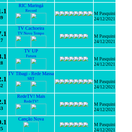
RIC Maringá
1.1
Record
M Pasquini
49
24/12/2021
TV Cachoeira
7.1
TV Novo Tempo
M Pasquini
17
24/12/2021
TV UP
8.1
Futura
M Pasquini
28
24/12/2021
TV Tibagi - Rede Massa
2.1
SBT
M Pasquini
32
24/12/2021
RedeTV! Mais
2.1
RedeTV!
M Pasquini
33
24/12/2021
Canção Nova
0.1
M Pasquini
25
24/12/2021