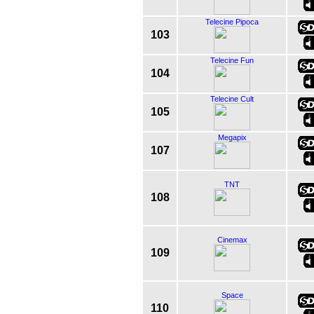
Telecine Pipoca
103
Telecine Fun
104
Telecine Cult
105
Megapix
107
TNT
108
Cinemax
109
Space
110