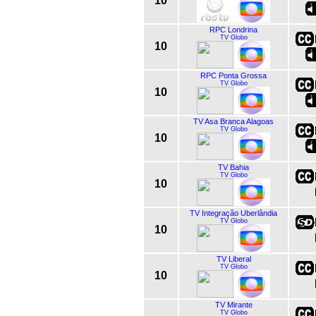
10
RPC Londrina
TV Globo
10
RPC Ponta Grossa
TV Globo
10
TV Asa Branca Alagoas
TV Globo
10
TV Bahia
TV Globo
10
TV Integração Uberlândia
TV Globo
10
TV Liberal
TV Globo
10
TV Mirante
TV Globo