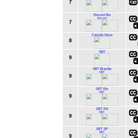
7
Record Rio
Record
7
Canção Nova
8
SBT
9
SBT Brasília
SBT
9
SBT Rio
SBT
9
SBT RS
SBT
9
SBT SP
SBT
9