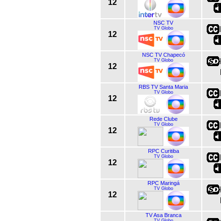
12
NSC TV
TV Globo
12
NSC TV Chapecó
TV Globo
12
RBS TV Santa Maria
TV Globo
12
Rede Clube
TV Globo
12
RPC Curitiba
TV Globo
12
RPC Maringá
TV Globo
12
TV Asa Branca
TV Globo