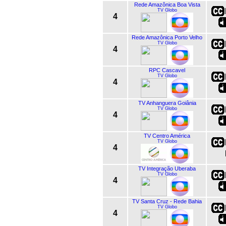
Rede Amazônica Boa Vista
TV Globo
4
Rede Amazônica Porto Velho
TV Globo
4
RPC Cascavel
TV Globo
4
TV Anhanguera Goiânia
TV Globo
4
TV Centro América
TV Globo
4
TV Integração Uberaba
TV Globo
4
TV Santa Cruz - Rede Bahia
TV Globo
4