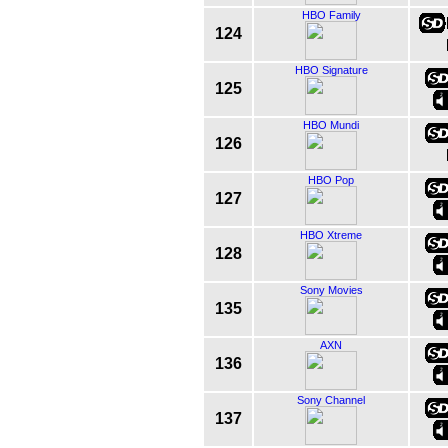
HBO Family
124
HBO Signature
125
HBO Mundi
126
HBO Pop
127
HBO Xtreme
128
Sony Movies
135
AXN
136
Sony Channel
137