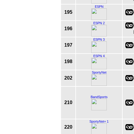
ESPN
195
ESPN 2
196
ESPN 3
197
ESPN 4
198
SportyNet
202
BandSports
210
SportyNet+ 1
220