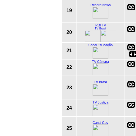
Record News
19
RBI TV
TV Brasil
20
Canal Educação
21
TV Câmara
22
TV Brasil
23
TV Justiça
24
Canal Gov
25