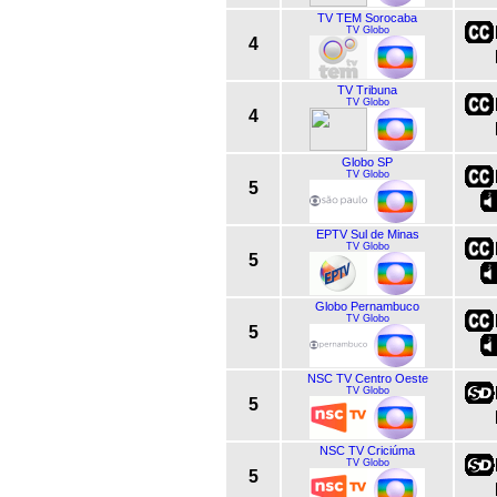
TV TEM Sorocaba
TV Globo
4
TV Tribuna
TV Globo
4
Globo SP
TV Globo
5
EPTV Sul de Minas
TV Globo
5
Globo Pernambuco
TV Globo
5
NSC TV Centro Oeste
TV Globo
5
NSC TV Criciúma
TV Globo
5