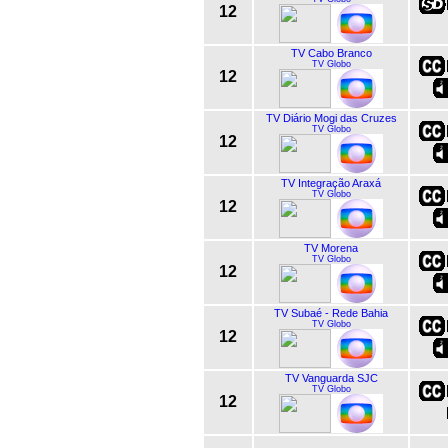
12
TV Cabo Branco
TV Globo
12
TV Diário Mogi das Cruzes
TV Globo
12
TV Integração Araxá
TV Globo
12
TV Morena
TV Globo
12
TV Subaé - Rede Bahia
TV Globo
12
TV Vanguarda SJC
TV Globo
12