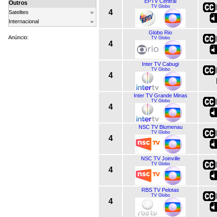
EPTV Central
Outros
TV Globo
4
Satelites
Internacional
Globo Rio
Anúncio:
TV Globo
4
Inter TV Cabugi
TV Globo
4
Inter TV Grande Minas
TV Globo
4
NSC TV Blumenau
TV Globo
4
NSC TV Joinville
TV Globo
4
RBS TV Pelotas
TV Globo
4