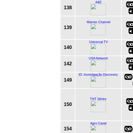
A&E
138
Warner Channel
139
Universal TV
140
USA Network
142
ID: Investigação Discovery
149
TNT Séries
150
Agro Canal
154