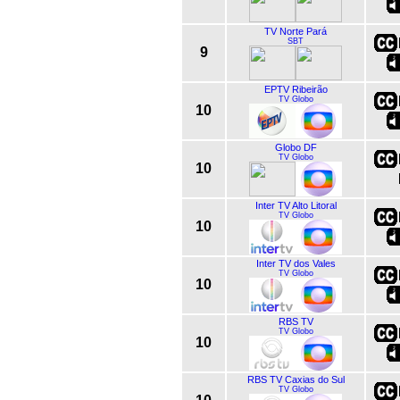
TV Norte Pará
SBT
9
EPTV Ribeirão
TV Globo
10
Globo DF
TV Globo
10
Inter TV Alto Litoral
TV Globo
10
Inter TV dos Vales
TV Globo
10
RBS TV
TV Globo
10
RBS TV Caxias do Sul
TV Globo