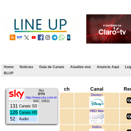
Home
Noticias
Guia de Canais
Atualize-nos
Anuncie Aqui
Leg
BLUP
ch
Canal
Re
Sky
DTH
Disney+
http://www.sky.com.br
SAC: 10611
131
Canais SD
HBO Max
126
Canais HD
52
Audio
HotGo