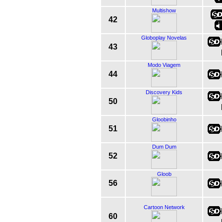
Multishow
42
Globoplay Novelas
43
Modo Viagem
44
Discovery Kids
50
Gloobinho
51
Dum Dum
52
Gloob
56
Cartoon Network
60