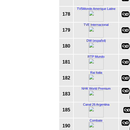
TV5Monde Amerique Latine
178
TVE Internacional
179
DW (español)
180
RTP Mundo
181
Rai Italia
182
NHK World Premium
183
Canal 26 Argentina
185
Combate
190