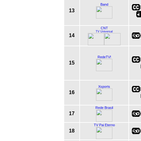
Band
13
CNT
TV Universal
14
RedeTV!
15
Xsports
16
Rede Brasil
17
TV Pai Eterno
18