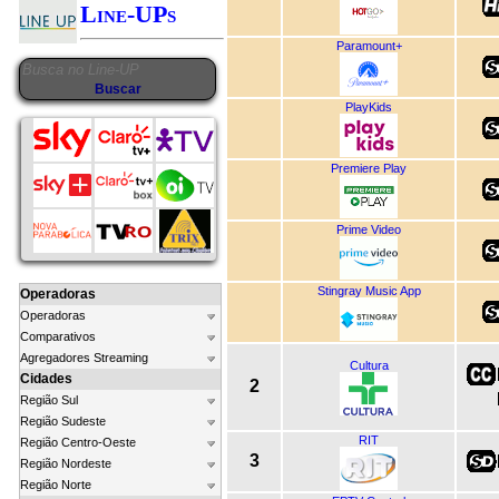
Line-UPs
Paramount+
PlayKids
Premiere Play
Prime Video
Stingray Music App
Operadoras
Operadoras
Comparativos
Agregadores Streaming
Cultura
Cidades
2
Região Sul
Região Sudeste
RIT
Região Centro-Oeste
3
Região Nordeste
Região Norte