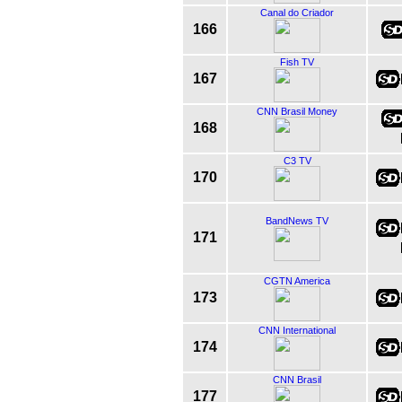
Canal do Criador
166
Fish TV
167
CNN Brasil Money
168
C3 TV
170
BandNews TV
171
CGTN America
173
CNN International
174
CNN Brasil
177