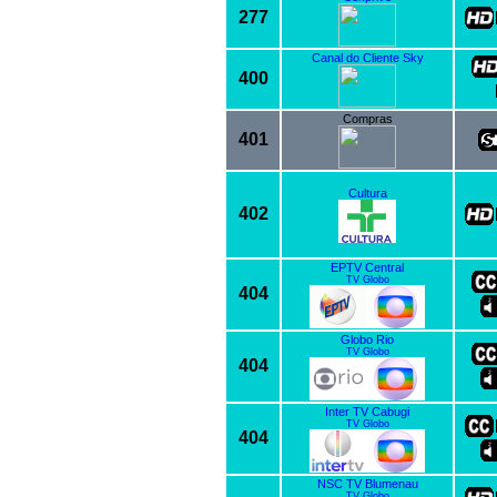
277
Canal do Cliente Sky
400
Compras
401
Cultura
402
EPTV Central
TV Globo
404
Globo Rio
TV Globo
404
Inter TV Cabugi
TV Globo
404
NSC TV Blumenau
TV Globo