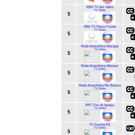
RBS TV dos Vales
TV Globo
5
RBS TV Passo Fundo
TV Globo
5
Rede Amazônica Macapá
TV Globo
5
Rede Amazônica Manaus
TV Globo
5
Rede Amazônica Rio Branco
TV Globo
5
RPC Foz do Iguaçu
TV Globo
5
TV Gazeta ES
TV Globo
5