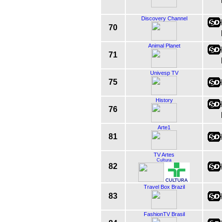
Discovery Channel
70
Animal Planet
71
Univesp TV
75
History
76
Arte1
81
TV Artes
Cultura
82
Travel Box Brazil
83
FashionTV Brasil