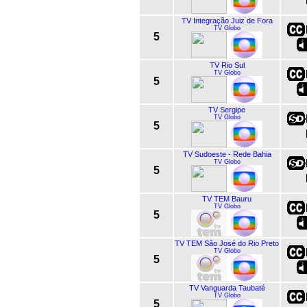
TV Integração Juiz de Fora
TV Globo
5
TV Rio Sul
TV Globo
5
TV Sergipe
TV Globo
5
TV Sudoeste - Rede Bahia
TV Globo
5
TV TEM Bauru
TV Globo
5
TV TEM São José do Rio Preto
TV Globo
5
TV Vanguarda Taubaté
TV Globo
5