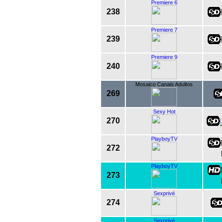
Premiere 6
238
Premiere 7
239
Premiere 9
240
Mosaico Canais Adultos
269
Sexy Hot
270
PlayboyTV
272
PlayboyTV
273
Sexprivé
274
Sexprivé