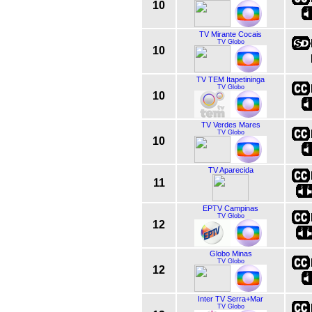
10
TV Mirante Cocais
TV Globo
10
TV TEM Itapetininga
TV Globo
10
TV Verdes Mares
TV Globo
10
TV Aparecida
11
EPTV Campinas
TV Globo
12
Globo Minas
TV Globo
12
Inter TV Serra+Mar
TV Globo