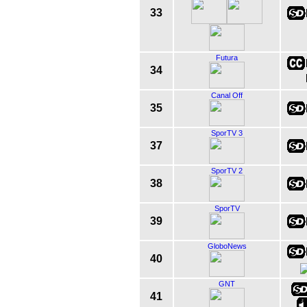
33
Futura
34
Canal Off
35
SporTV 3
37
SporTV 2
38
SporTV
39
GloboNews
40
GNT
41