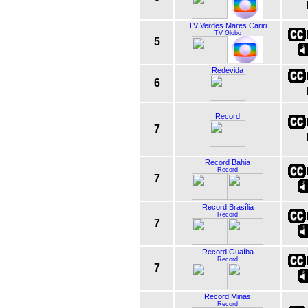
TV Verdes Mares Cariri
TV Globo
5
Redevida
6
Record
7
Record Bahia
Record
7
Record Brasília
Record
7
Record Guaíba
Record
7
Record Minas
Record