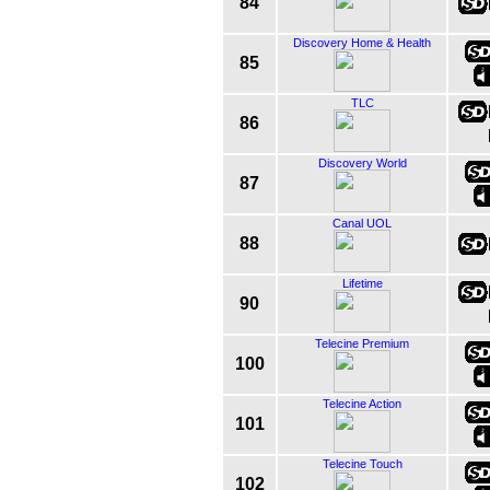
84
Discovery Home & Health
85
TLC
86
Discovery World
87
Canal UOL
88
Lifetime
90
Telecine Premium
100
Telecine Action
101
Telecine Touch
102