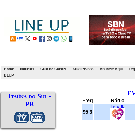
Home
Noticias
Guia de Canais
Atualize-nos
Anuncie Aqui
Leg
BLUP
F
Itaúna do Sul -
Freq
Rádio
PR
Terra HD
95.3