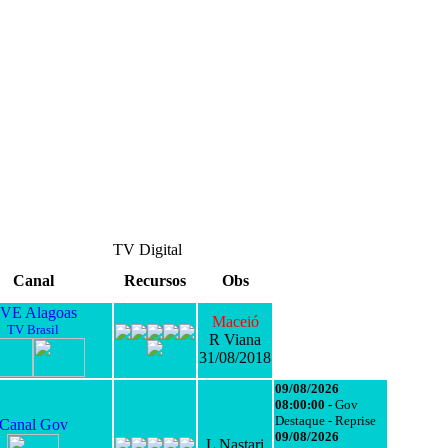
TV Digital
Canal
Recursos
Obs
VE Alagoas
Maceió
TV Brasil
R Viana
31/08/2018
09/08/2026
08:00:00 -
Gov
Destaque - Reprise
Canal Gov
09/08/2026
L Nastari