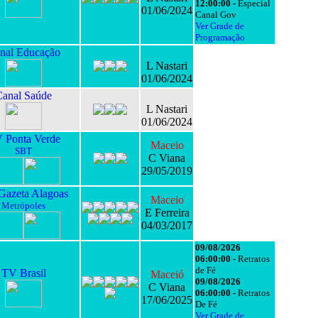
12:00:00 -
Especial
01/06/2024
Canal Gov
Ver Grade de
Programação
nal Educação
L Nastari
01/06/2024
Canal Saúde
L Nastari
01/06/2024
 Ponta Verde
Maceio
SBT
C Viana
29/05/2019
azeta Alagoas
Maceio
Metrópoles
E Ferreira
04/03/2017
09/08/2026
06:00:00 -
Retratos
de Fé
TV Brasil
Maceió
09/08/2026
C Viana
06:00:00 -
Retratos
17/06/2025
De Fé
Ver Grade de