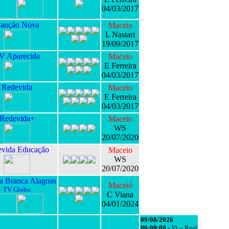
04/03/2017
anção Nova
Maceio
L Nastari
19/09/2017
V Aparecida
Maceio
E Ferreira
04/03/2017
Redevida
Maceio
E Ferreira
04/03/2017
Redevida+
Maceio
WS
20/07/2020
vida Educação
Maceio
WS
20/07/2020
 Branca Alagoas
Maceió
TV Globo
C Viana
04/01/2024
09/08/2026
06:00:00 -
Vt – Real