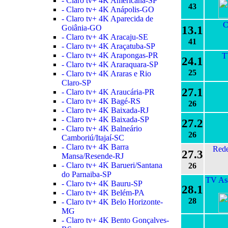
- Claro tv+ 4K Americana-SP
43
- Claro tv+ 4K Anápolis-GO
- Claro tv+ 4K Aparecida de
C
Goiânia-GO
13.1
- Claro tv+ 4K Aracaju-SE
41
- Claro tv+ 4K Araçatuba-SP
- Claro tv+ 4K Arapongas-PR
T
24.1
- Claro tv+ 4K Araraquara-SP
25
- Claro tv+ 4K Araras e Rio
Claro-SP
27.1
- Claro tv+ 4K Araucária-PR
- Claro tv+ 4K Bagé-RS
26
- Claro tv+ 4K Baixada-RJ
- Claro tv+ 4K Baixada-SP
27.2
- Claro tv+ 4K Balneário
26
Camboriú/Itajaí-SC
- Claro tv+ 4K Barra
Rede
27.3
Mansa/Resende-RJ
- Claro tv+ 4K Barueri/Santana
26
do Parnaiba-SP
TV Asa
- Claro tv+ 4K Bauru-SP
28.1
- Claro tv+ 4K Belém-PA
28
- Claro tv+ 4K Belo Horizonte-
MG
- Claro tv+ 4K Bento Gonçalves-