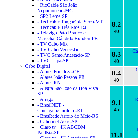
- RioCable São João
Nepomuceno-MG
- SP2 Leme-SP
- Techcable Tangará da Serra-MT
8.2
- Techcable Três Rios-RJ
40
- Televigo Pato Branco e
Marechal Cândido Rondon-PR
- TV Cabo Mix
- TV Cabo Venceslau
Ca
8.3
- TVC Santo Anastácio-SP
- TVC Tupã-SP
40
Cabo Digital
- Alares Fortaleza-CE
8.4
- Alares João Pessoa-PB
40
- Alares RN
- Alegra São João da Boa Vista-
SP
- Amigo
R
9.1
- BrasilNET -
45
Cantagalo/Cordeiro-RJ
- BrasRede Arroio do Meio-RS
- Cabonnet Assis-SP
- Claro tv+ 4K ABCDM
Paulista-SP
11.1