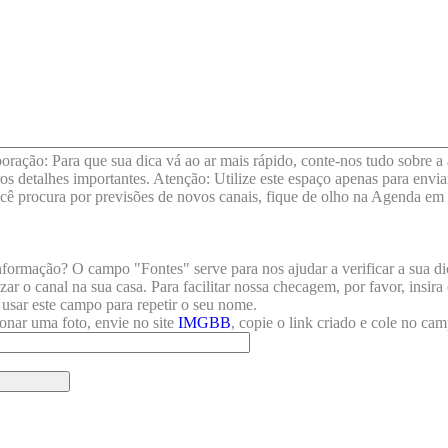
boração: Para que sua dica vá ao ar mais rápido, conte-nos tudo sobre 
tros detalhes importantes. Atenção: Utilize este espaço apenas para en
cê procura por previsões de novos canais, fique de olho na Agenda em n
formação? O campo "Fontes" serve para nos ajudar a verificar a sua di
zar o canal na sua casa. Para facilitar nossa checagem, por favor, insir
 usar este campo para repetir o seu nome.
onar uma foto, envie no site
IMGBB
, copie o link criado e cole no ca