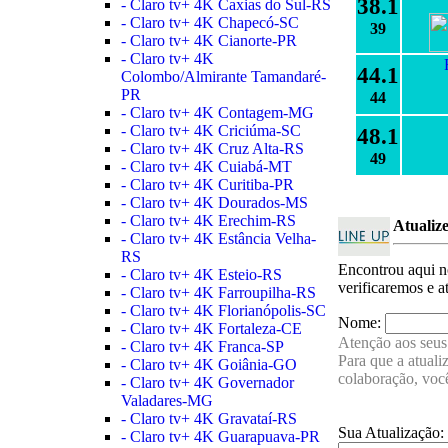
38.1
- Claro tv+ 4K Caxias do Sul-RS
- Claro tv+ 4K Chapecó-SC
39
- Claro tv+ 4K Cianorte-PR
- Claro tv+ 4K
44.1
Colombo/Almirante Tamandaré-
PR
44
- Claro tv+ 4K Contagem-MG
- Claro tv+ 4K Criciúma-SC
48.1
- Claro tv+ 4K Cruz Alta-RS
49
- Claro tv+ 4K Cuiabá-MT
- Claro tv+ 4K Curitiba-PR
- Claro tv+ 4K Dourados-MS
- Claro tv+ 4K Erechim-RS
Atualiz
- Claro tv+ 4K Estância Velha-
RS
Encontrou aqui 
- Claro tv+ 4K Esteio-RS
verificaremos e a
- Claro tv+ 4K Farroupilha-RS
- Claro tv+ 4K Florianópolis-SC
Nome:
- Claro tv+ 4K Fortaleza-CE
Atenção aos seus 
- Claro tv+ 4K Franca-SP
Para que a atual
- Claro tv+ 4K Goiânia-GO
colaboração, voc
- Claro tv+ 4K Governador
Valadares-MG
- Claro tv+ 4K Gravataí-RS
Sua Atualização:
- Claro tv+ 4K Guarapuava-PR