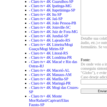
- Claro tv+ 4K Guarulhos-SP
- Claro tv+ 4K Ipatinga-MG
- Claro tv+ 4K Itapetininga-SP
- Claro tv+ 4K Itu-SP
- Claro tv+ 4K Jaú-SP
- Claro tv+ 4K João Pessoa-PB
- Claro tv+ 4K Joinville-SC
- Claro tv+ 4K Juiz de Fora-MG
- Claro tv+ 4K Jundiaí-SP
Detalhe sua cola
- Claro tv+ 4K Lajeado-RS
áudio, etc.) e ou
- Claro tv+ 4K Limeira/Mogi
formulário. Se vo
Guaçu/Mogi Mirim-SP
- Claro tv+ 4K Litoral-RS
- Claro tv+ 4K Londrina-PR
Fonte:
- Claro tv+ 4K Macaé e Rio das
De onde veio a in
Ostras-RJ
conseguiu sintoni
- Claro tv+ 4K Maceió-AL
"Globo"), e evite
- Claro tv+ 4K Manaus-AM
Caso deseje adici
- Claro tv+ 4K Marília-SP
- Claro tv+ 4K Maringá-PR
- Claro tv+ 4K Mogi das Cruzes-
SP
- Claro tv+ 4K Monte
Mor/Rafard/Capivari/Elias
Fausto-SP