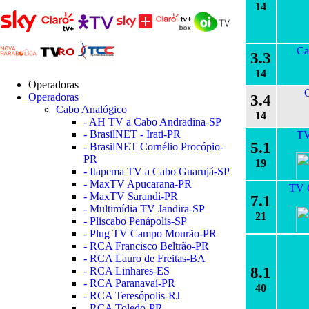
14
Ca
3.3
14
Operadoras
Operadoras
3.4
Cabo Analógico
14
- AH TV a Cabo Andradina-SP
- BrasilNET - Irati-PR
TV
5.1
- BrasilNET Cornélio Procópio-
PR
19
- Itapema TV a Cabo Guarujá-SP
- MaxTV Apucarana-PR
TV G
- MaxTV Sarandi-PR
7.1
- Multimídia TV Jandira-SP
21
- Pliscabo Penápolis-SP
- Plug TV Campo Mourão-PR
- RCA Francisco Beltrão-PR
- RCA Lauro de Freitas-BA
8.1
- RCA Linhares-ES
- RCA Paranavaí-PR
40
- RCA Teresópolis-RJ
- RCA Toledo-PR