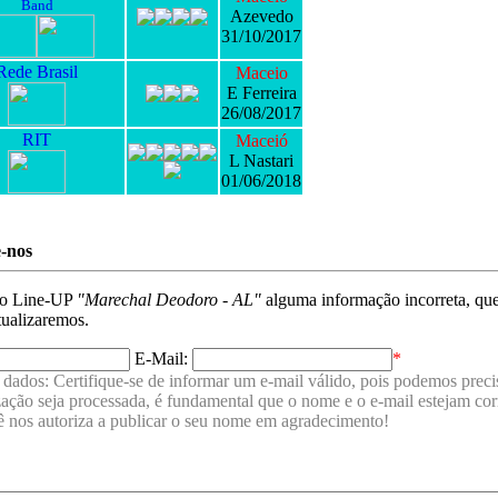
Band
Azevedo
31/10/2017
Rede Brasil
Maceio
E Ferreira
26/08/2017
RIT
Maceió
L Nastari
01/06/2018
e-nos
no Line-UP
"Marechal Deodoro - AL"
alguma informação incorreta, qu
tualizaremos.
E-Mail:
*
dados: Certifique-se de informar um e-mail válido, pois podemos precis
ização seja processada, é fundamental que o nome e o e-mail estejam c
ê nos autoriza a publicar o seu nome em agradecimento!