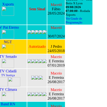
Betis X Lyon
Xsports
Maceió
09/08/2026
Sem Sinal
Fábio
07:00:00 -
Rodada
28/05/2024
Xsports
Ver Grade de
Programação
V Pai Eterno
Maceió
30/07/2024
NGT
Autorizado
J Pedro
24/05/2018
TV Senado
Maceio
E Ferreira
07/01/2019
TV Cidadã
Maceio
TV Justiça
E Ferreira
26/08/2017
TV Câmara
Maceio
E Ferreira
26/08/2017
Band RN
Maceio