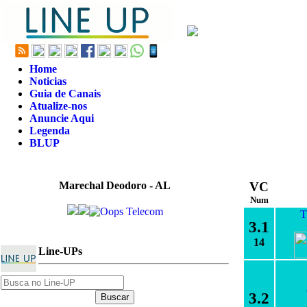
Home
Noticias
Guia de Canais
Atualize-nos
Anuncie Aqui
Legenda
BLUP
Marechal Deodoro - AL
VC
Num
T
3.1
14
Line-UPs
3.2