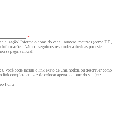
*
a atualização! Informe o nome do canal, número, recursos (como HD,
viar informações. Não conseguimos responder a dúvidas por este
ossa página inicial!
ca. Você pode incluir o link exato de uma notícia ou descrever como
a o link completo em vez de colocar apenas o nome do site (ex:
mpo Fonte.