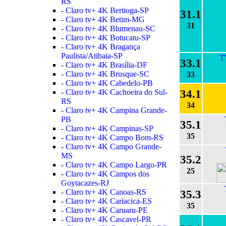
RS
- Claro tv+ 4K Bertioga-SP
31.1
- Claro tv+ 4K Betim-MG
31
- Claro tv+ 4K Blumenau-SC
- Claro tv+ 4K Botucatu-SP
- Claro tv+ 4K Bragança
Paulista/Atibaia-SP
T
33.1
- Claro tv+ 4K Brasília-DF
- Claro tv+ 4K Brusque-SC
33
- Claro tv+ 4K Cabedelo-PB
34.1
- Claro tv+ 4K Cachoeira do Sul-
RS
34
- Claro tv+ 4K Campina Grande-
PB
35.1
- Claro tv+ 4K Campinas-SP
35
- Claro tv+ 4K Campo Bom-RS
- Claro tv+ 4K Campo Grande-
MS
35.2
- Claro tv+ 4K Campo Largo-PR
25
- Claro tv+ 4K Campos dos
Goytacazes-RJ
- Claro tv+ 4K Canoas-RS
35.3
- Claro tv+ 4K Cariacica-ES
35
- Claro tv+ 4K Caruaru-PE
- Claro tv+ 4K Cascavel-PR