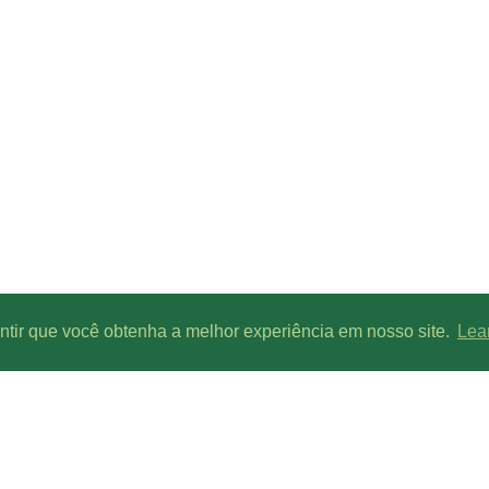
antir que você obtenha a melhor experiência em nosso site.
Lea