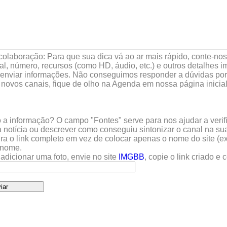
colaboração: Para que sua dica vá ao ar mais rápido, conte-nos 
l, número, recursos (como HD, áudio, etc.) e outros detalhes im
enviar informações. Não conseguimos responder a dúvidas por 
 novos canais, fique de olho na Agenda em nossa página inicial
a informação? O campo "Fontes" serve para nos ajudar a verific
 notícia ou descrever como conseguiu sintonizar o canal na sua
sira o link completo em vez de colocar apenas o nome do site (e
u nome.
adicionar uma foto, envie no site
IMGBB
, copie o link criado e