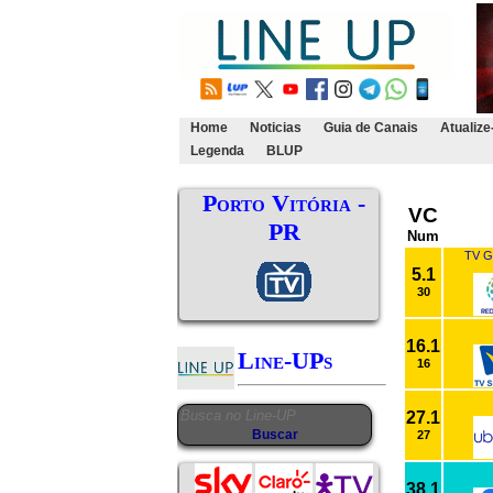
Home
Noticias
Guia de Canais
Atualize
Legenda
BLUP
Porto Vitória -
VC
PR
Num
TV G
5.1
30
16.1
Line-UPs
16
27.1
27
38.1