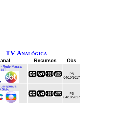
TV Analógica
anal
Recursos
Obs
 - Rede Massa
SBT
PB
04/10/2017
uarapuava
V Globo
PB
04/10/2017