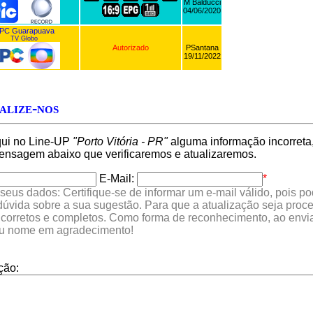
M Balducci
04/06/2020
PC Guarapuava
TV Globo
Autorizado
PSantana
19/11/2022
alize-nos
qui no Line-UP
"Porto Vitória - PR"
alguma informação incorreta,
nsagem abaixo que verificaremos e atualizaremos.
E-Mail:
*
seus dados: Certifique-se de informar um e-mail válido, pois p
 dúvida sobre a sua sugestão. Para que a atualização seja proc
 corretos e completos. Como forma de reconhecimento, ao envia
eu nome em agradecimento!
ção: