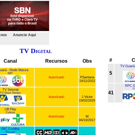
-nos
Anuncie Aqui
TV Digital
#
C
Canal
Recursos
Obs
TV Guará
uará - Rede Massa
5
SBT
Autorizado
PSantana
19/11/2022
RPC G
T
TV Setorial
41
TV Novo Tempo
Autorizado
J Victor
19/02/2025
UB Play
Cultura
Autorizado
W
04/10/2017
RIC Curitiba
Record