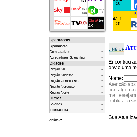
38
R
41.1
35
Operadoras
Atu
Operadoras
Comparativos
Agregadores Streaming
Encontrou a
Cidades
envie uma me
Região Sul
Região Sudeste
Nome:
Região Centro-Oeste
Atenção aos 
Região Nordeste
tirar alguma
Região Norte
mail estejam
Outros
publicar o s
Satelites
Internacional
Sua Atualiza
Anúncio: