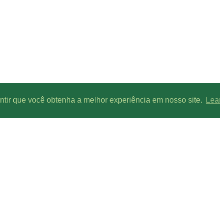
antir que você obtenha a melhor experiência em nosso site.
Lea
Parcerias de conteúdo: