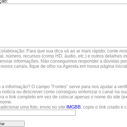
ção:
colaboração: Para que sua dica vá ao ar mais rápido, conte-nos 
l, número, recursos (como HD, áudio, etc.) e outros detalhes im
enviar informações. Não conseguimos responder a dúvidas por 
 novos canais, fique de olho na Agenda em nossa página inicial
a informação? O campo "Fontes" serve para nos ajudar a verific
 notícia ou descrever como conseguiu sintonizar o canal na sua
sira o link completo em vez de colocar apenas o nome do site (e
u nome.
adicionar uma foto, envie no site
IMGBB
, copie o link criado e