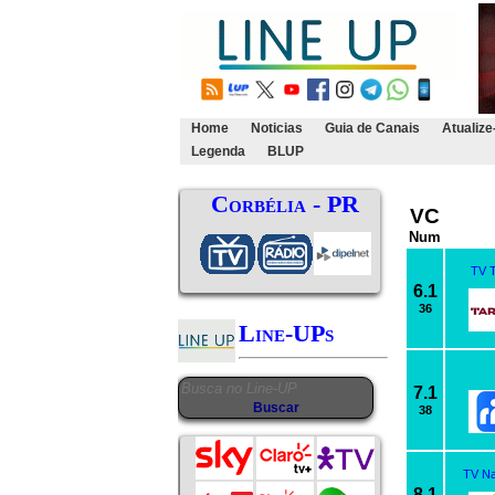
Home
Noticias
Guia de Canais
Atualize
Legenda
BLUP
Corbélia - PR
VC
Num
TV T
6.1
36
Line-UPs
7.1
38
TV Na
8.1