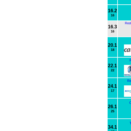
16.2
16
Red
16.3
16
20.1
18
R
22.1
22
Re
24.1
17
26.1
25
34.1