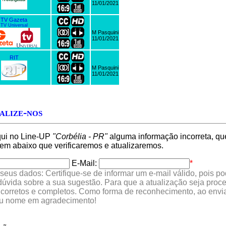
11/01/2021
TV Gazeta
TV Universal
M Pasquini
11/01/2021
RIT
M Pasquini
11/01/2021
alize-nos
qui no Line-UP
"Corbélia - PR"
alguma informação incorreta, que
 abaixo que verificaremos e atualizaremos.
E-Mail:
*
seus dados: Certifique-se de informar um e-mail válido, pois p
 dúvida sobre a sua sugestão. Para que a atualização seja proc
 corretos e completos. Como forma de reconhecimento, ao envia
eu nome em agradecimento!