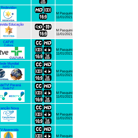
Redevida+
M Pasquini
11/01/2021
evida Educação
M Pasquini
11/01/2021
CATVE
Cultura
M Pasquini
11/01/2021
ede Mundial
IMPD TV
M Pasquini
11/01/2021
deTV! Paraná
RedeTV!
M Pasquini
11/01/2021
Canção Nova
M Pasquini
11/01/2021
TV Aparecida
M Pasquini