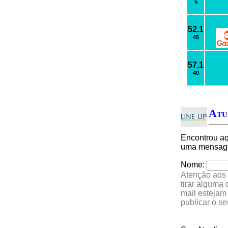
5
52.1
45
57.1
40
Atu
Encontrou a
uma mensagem
Nome:
Atenção aos 
tirar alguma
mail estejam
publicar o s