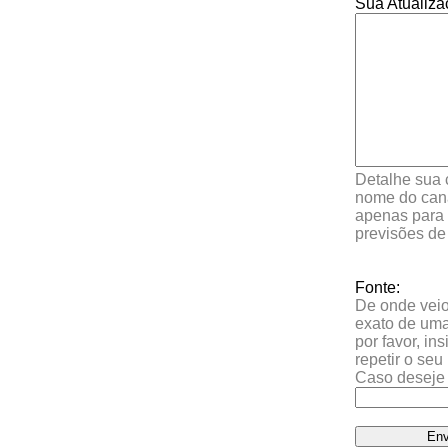
Sua Atualiza
Detalhe sua 
nome do cana
apenas para 
previsões de
Fonte:
De onde veio 
exato de uma
por favor, in
repetir o se
Caso deseje 