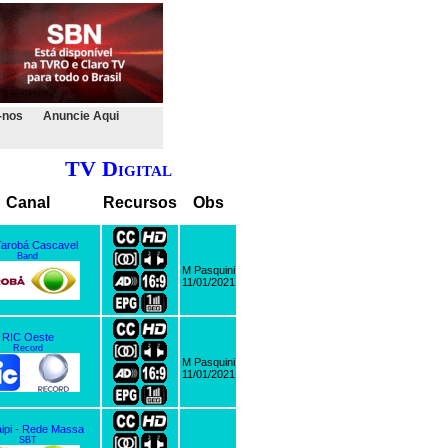
-nos
Anuncie Aqui
TV Digital
Canal
Recursos
Obs
arobá Cascavel
Band
M Pasquini
11/01/2021
RIC Oeste
Record
M Pasquini
11/01/2021
ipi - Rede Massa
SBT