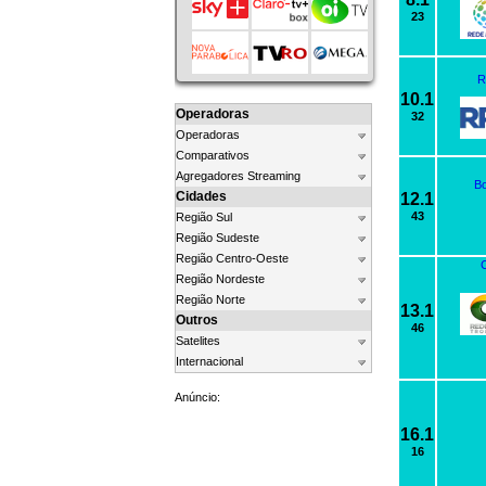
23
R
10.1
Operadoras
32
Operadoras
Comparativos
Agregadores Streaming
Bo
Cidades
12.1
43
Região Sul
Região Sudeste
Região Centro-Oeste
Região Nordeste
Região Norte
13.1
Outros
46
Satelites
Internacional
Anúncio:
16.1
16