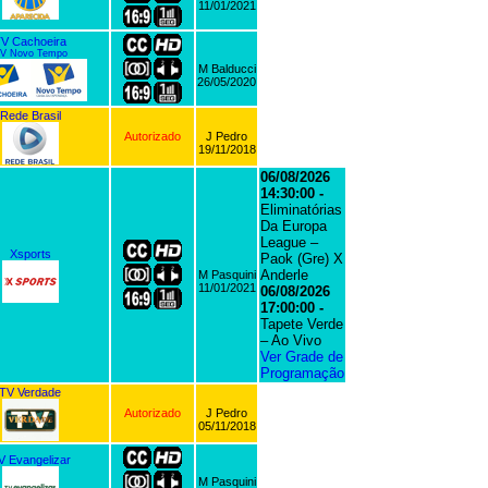
11/01/2021
V Cachoeira
V Novo Tempo
M Balducci
26/05/2020
Rede Brasil
Autorizado
J Pedro
19/11/2018
06/08/2026
14:30:00 -
Eliminatórias
Da Europa
League –
Xsports
Paok (Gre) X
Anderle
M Pasquini
11/01/2021
06/08/2026
17:00:00 -
Tapete Verde
– Ao Vivo
Ver Grade de
Programação
TV Verdade
Autorizado
J Pedro
05/11/2018
V Evangelizar
M Pasquini