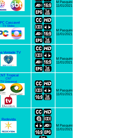
M Pasquini
11/01/2021
PC Cascavel
TV Globo
M Pasquini
11/01/2021
a Vontade TV
M Pasquini
11/01/2021
CNT Tropical
CNT
TV Universal
M Pasquini
11/01/2021
Redevida
M Pasquini
11/01/2021