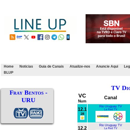
Home
Noticias
Guia de Canais
Atualize-nos
Anuncie Aqui
Leg
BLUP
TV Dig
Fray Bentos -
VC
Canal
URU
Num
Rio Uruguay TV
12.1
La Red TV
28
Rio Uruguay TV
12.2
La Red TV