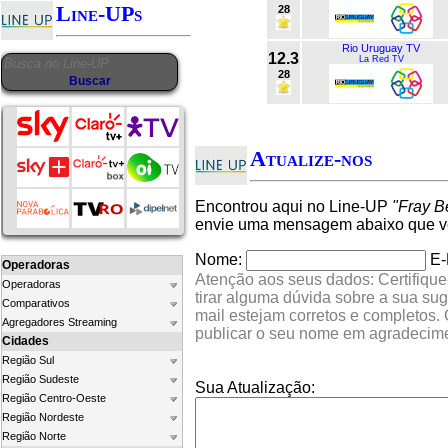
Line-UPs
28
Rio Uruguay TV
12.3
La Red TV
28
Atualize-nos
Encontrou aqui no Line-UP
"Fray B
envie uma mensagem abaixo que ver
Nome:
E-
Operadoras
Atenção aos seus dados: Certifique
Operadoras
tirar alguma dúvida sobre a sua su
Comparativos
mail estejam corretos e completos.
Agregadores Streaming
publicar o seu nome em agradecim
Cidades
Região Sul
Região Sudeste
Sua Atualização:
Região Centro-Oeste
Região Nordeste
Região Norte