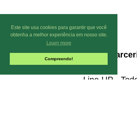
Este site usa cookies para garantir que você
obtenha a melhor experiência em nosso site.
Learn more
Parcer
Compreendo!
Line-UP - Todo
Pode-se captar mais ou menos can
climáticas, interfe
Contribua com o site:
O Line-UP é u
os canais de TV e Rádio si
Todas datas e horários do site são
contra a pirataria 