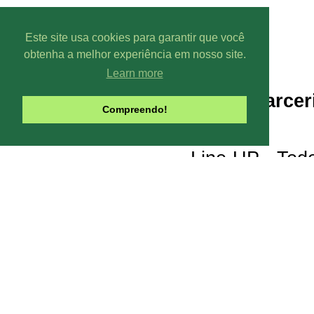
Este site usa cookies para garantir que você
obtenha a melhor experiência em nosso site.
Learn more
Parcer
Compreendo!
Line-UP - Todo
Pode-se captar mais ou menos can
climáticas, interfe
Contribua com o site:
O Line-UP é u
os canais de TV e Rádio si
Todas datas e horários do site são
contra a pirataria 
Este site usa Cookies para melhora