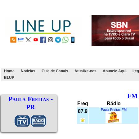
Home
Noticias
Guia de Canais
Atualize-nos
Anuncie Aqui
Leg
BLUP
FM
Paula Freitas -
Freq
Rádio
PR
Paula Freitas FM
87.9