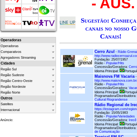
- AUS.
Sugestão: Conheça
canais no nosso G
Canais!
Operadoras
Operadoras
Cerro Azul
Comparativos
-
Rádio Grena
http://www.radiocerroazul.co
Agregadores Streaming
Fundação: 25/07/1957
Cidades
Rádio -
Popular/Hits
Concessão/Geradora:
Cerro
Região Sul
Idioma Principal:
Portuguê
Região Sudeste
Maisnova FM Vacaria
http://www.maisnova.com.br
Região Centro-Oeste
Rádio -
Popular/Hits
Região Nordeste
Concessão/Geradora:
Vacar
Idioma Principal:
Portuguê
Região Norte
Programadora/Distribuidora
Outros
Cultural Riograndense
Satelites
Rádio Regional de Ire
https://instagram.com/region
Internacional
Fundação: 15/05/1983
Rádio -
Popular/Variedades
Anúncio:
Concessão/Geradora:
Irecê
Idioma Principal:
Portuguê
Programadora/Distribuidora
de Comunicação
Tropical FM SC