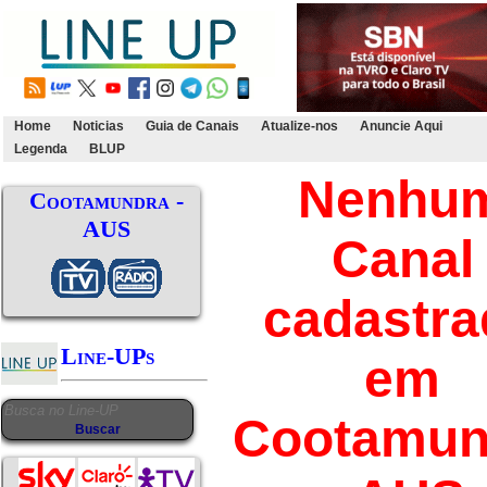
Home
Noticias
Guia de Canais
Atualize-nos
Anuncie Aqui
Legenda
BLUP
Nenhu
Cootamundra -
AUS
Canal
cadastra
Line-UPs
em
Cootamun