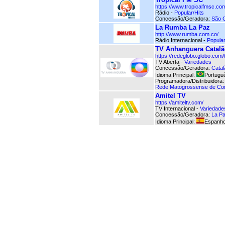
https://www.tropicalfmsc.com
Rádio -
Popular/Hits
Concessão/Geradora:
São C
La Rumba La Paz
http://www.rumba.com.co/
Rádio Internacional -
Popular
TV Anhanguera Catal
https://redeglobo.globo.com
TV Aberta -
Variedades
Concessão/Geradora:
Cata
Idioma Principal:
Portuguê
Programadora/Distribuidora
Rede Matogrossense de Co
Amitel TV
https://amiteltv.com/
TV Internacional -
Variedade
Concessão/Geradora:
La P
Idioma Principal:
Espanho