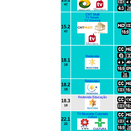
47
CNT Multi
TV Templo
TV Universal
15.2
47
Redevida
18.1
18
Redevida+
18.2
18
Redevida Educação
18.3
18
TV Alvorada Colorado
Cultura
22.1
22