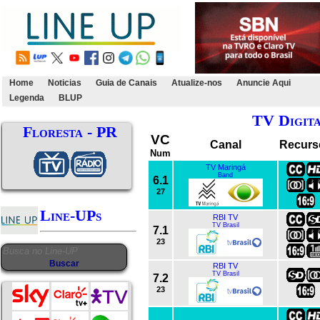
Home
Noticias
Guia de Canais
Atualize-nos
Anuncie Aqui
Legenda
BLUP
TV Digit
Floresta - PR
VC
Canal
Recurs
Num
TV Maringá
Band
6.1
27
Line-UPs
RBI TV
TV Brasil
7.1
23
RBI TV
TV Brasil
7.2
23