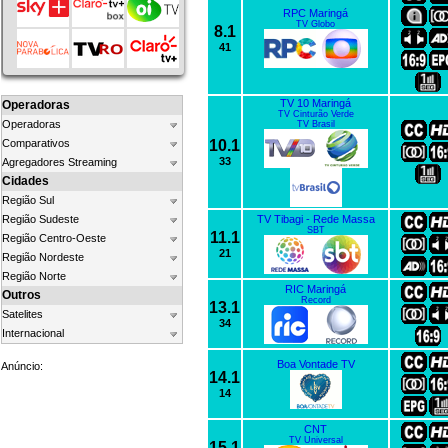
RPC Maringá
TV Globo
8.1
41
TV 10 Maringá
Operadoras
TV Cinturão Verde
Operadoras
TV Brasil
Comparativos
10.1
33
Agregadores Streaming
Cidades
Região Sul
Região Sudeste
TV Tibagi - Rede Massa
SBT
11.1
Região Centro-Oeste
21
Região Nordeste
Região Norte
RIC Maringá
Outros
Record
13.1
Satelites
34
Internacional
Boa Vontade TV
Anúncio:
14.1
14
CNT
TV Universal
15.1