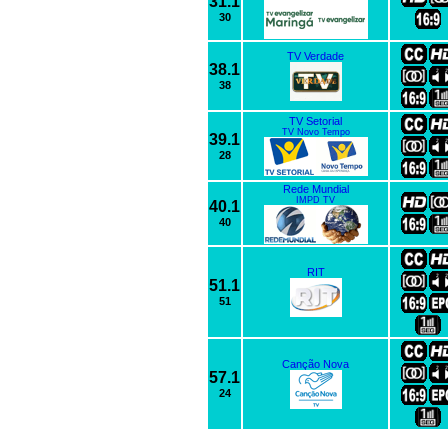
31.1
30
TV Verdade
38.1
38
TV Setorial
TV Novo Tempo
39.1
28
Rede Mundial
IMPD TV
40.1
40
RIT
51.1
51
Canção Nova
57.1
24