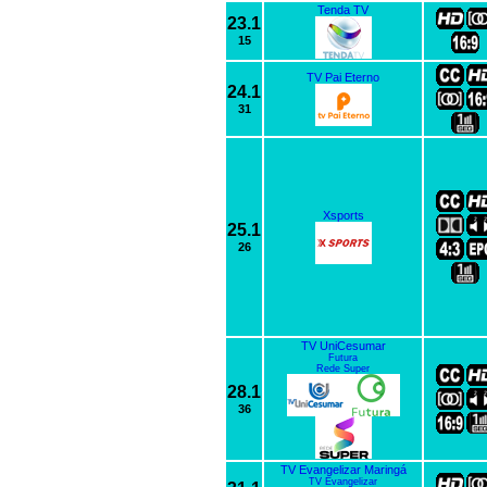
Tenda TV
23.1
15
TV Pai Eterno
24.1
31
Xsports
25.1
26
TV UniCesumar
Futura
Rede Super
28.1
36
TV Evangelizar Maringá
TV Evangelizar