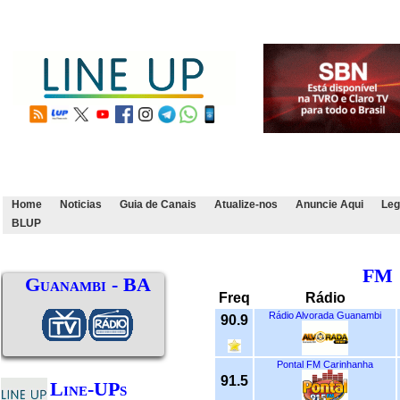
Home
Noticias
Guia de Canais
Atualize-nos
Anuncie Aqui
Leg
BLUP
FM
Guanambi - BA
Freq
Rádio
Rádio Alvorada Guanambi
90.9
Pontal FM Carinhanha
91.5
Line-UPs