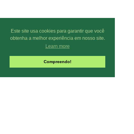
Este site usa cookies para garantir que você
obtenha a melhor experiência em nosso site.
Learn more
Parcer
Compreendo!
Line-UP - Todo
Pode-se captar mais ou menos can
climáticas, interfe
Contribua com o site:
O Line-UP é u
os canais de TV e Rádio si
Todas datas e horários do site são