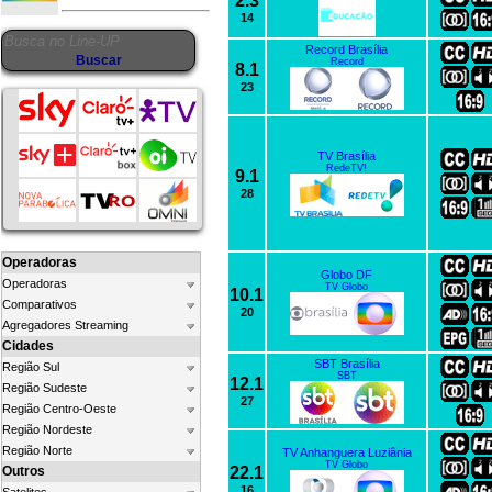
2.3
14
Record Brasília
Record
8.1
23
TV Brasília
RedeTV!
9.1
28
Operadoras
Globo DF
Operadoras
TV Globo
10.1
Comparativos
20
Agregadores Streaming
Cidades
SBT Brasília
Região Sul
SBT
12.1
Região Sudeste
27
Região Centro-Oeste
Região Nordeste
Região Norte
TV Anhanguera Luziânia
TV Globo
Outros
22.1
16