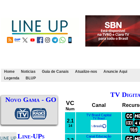
Home
Noticias
Guia de Canais
Atualize-nos
Anuncie Aqui
Legenda
BLUP
TV Digit
Novo Gama - GO
VC
Canal
Recurs
Num
TV Brasil Capital
TV Brasil
2.1
14
Line-UPs
Canal Educação