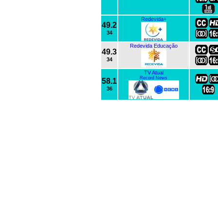
Redevida+
49.2
34
Redevida Educação
49.3
34
TV Atual
Record News
58.1
36