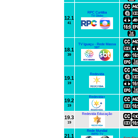
RPC Curitiba
TV Globo
12.1
41
TV Iguaçu - Rede Massa
SBT
18.1
39
Redevida
19.1
19
Redevida+
19.2
19
Redevida Educação
19.3
19
Rede Mundial
IMPD TV
21.1