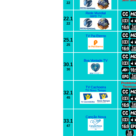
Sem Sina
22
Rede Mundial
IMPD TV
22.1
22
TV Pai Eterno
25.1
25
Boa Vontade TV
30.1
30
Problem
Tecnico
TV Cachoeira
TV Novo Tempo
32.1
45
Canção Nova
33.1
47