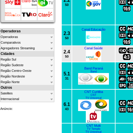
2.2
50
Canal Educação
Operadoras
2.3
Operadoras
50
Comparativos
Agregadores Streaming
Canal Saúde
2.4
Cidades
50
Região Sul
Região Sudeste
Band Paraná
Região Centro-Oeste
Band
5.1
Região Nordeste
31
Região Norte
Outros
CNT Curitiba
Satelites
CNT
TV Universal
Internacional
6.1
Anúncio:
43
CNT Multi
TV Templo
TV Universal