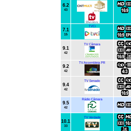
6.2
43
TVCi
7.1
15
TV Câmara
9.1
42
TV Assembleia PR
9.2
42
TV Senado
9.4
42
Rádio Câmara
9.5
42
TV Verdade
10.1
33