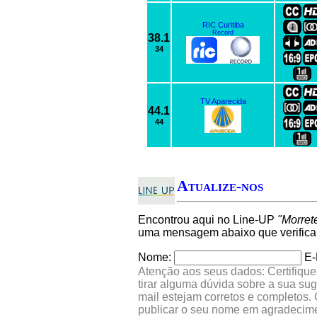
RIC Curitiba
Record
38.1
34
TV Aparecida
44.1
44
Atualize-nos
Encontrou aqui no Line-UP
"Morret
uma mensagem abaixo que verifica
Nome:
E-
Atenção aos seus dados: Certifique
tirar alguma dúvida sobre a sua su
mail estejam corretos e completos.
publicar o seu nome em agradecim