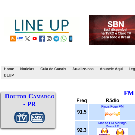
Home
Noticias
Guia de Canais
Atualize-nos
Anuncie Aqui
Leg
BLUP
FM
Doutor Camargo
Freq
Rádio
- PR
Pinga Fogo FM
91.5
Massa FM Maringá
Massa FM
92.3