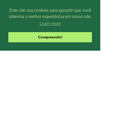
Este site usa cookies para garantir que você
obtenha a melhor experiência em nosso site.
Learn more
Parcer
Compreendo!
Line-UP - Todo
Pode-se captar mais ou menos can
climáticas, interfe
Contribua com o site:
O Line-UP é u
os canais de TV e Rádio si
Todas datas e horários do site são
contra a pirataria 
Este site usa Cookies para melhora