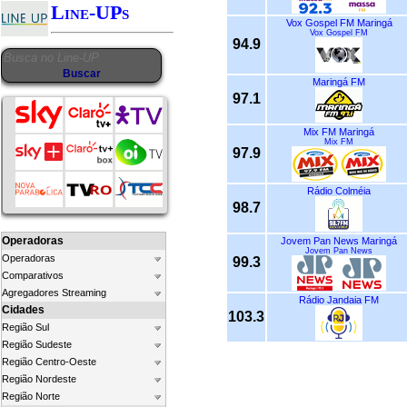
Line-UPs
Vox Gospel FM Maringá
Vox Gospel FM
94.9
Maringá FM
97.1
Mix FM Maringá
Mix FM
97.9
Rádio Colméia
98.7
Operadoras
Jovem Pan News Maringá
Jovem Pan News
Operadoras
99.3
Comparativos
Agregadores Streaming
Rádio Jandaia FM
Cidades
103.3
Região Sul
Região Sudeste
Região Centro-Oeste
Região Nordeste
Região Norte